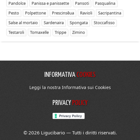
Pandolce
Panissa e panissette
Pansoti
Pasqualina
Pesto
Polpettone
Prescinsêua
Ravioli
Sacripantina
Salse al mortaio
Sardenaira
Spongata
Stoccafisso
Testaroli
Tomaxelle
Trippe
Zimino
INFORMATIVA
COOKIES
Leggi la nostra Informativa sui Cookies
PRIVACY
POLICY
© 2026 Ligucibario — Tutti i diritti riservati.