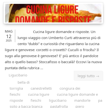
MAG
Cucina ligure domande e risposte. Un
12
lungo viaggio con Umberto Curti attraverso più di
2025
cento “dubbi” e curiosità che riguardano la cucina
ligure e genovese: corzetti o croxetti? Cuculli o friscêu? Il
sugo alla genovese è genovese? E’ più antico il pandolce
alto o quello basso? Stoccafisso o baccalà? Eccovi la nuova
puntata della rubrica ...
Ligucibario
leggi tutto →
bella di
torriglia
canestrelletti
congiura dei
fieschi
cucina ligure
cucina ligure domande e
risposte
fieschi
ligucibario
mandorle
pa
ssito a bacca bianca
pastafrolla
piero