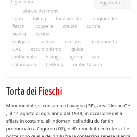
Ligucibario
leggi tutto →
alta via dei monti
liguri
biking
biodiversità
congiura dei
fieschi
coppelle
creuza
cucina
bianca
cucina
malgara
cultivar
diaspro
dizionarietto
GAE
escursionismo
guida
ambientale
hiking
liguria
san
colombano
trekking
umberto curti
Torta dei
Fieschi
Monumentale, si consuma a Lavagna (GE), area “fliscana” *
, il 14 agosto di ogni anno dal 1949, in occasione della
sfilata in costume, all’indomani dell’addiu du fantin
pronunciato a Cogorno (GE), nell’immediato entroterra. Le
nozze sono quelle del 1230 fra la contessina senese Bianca