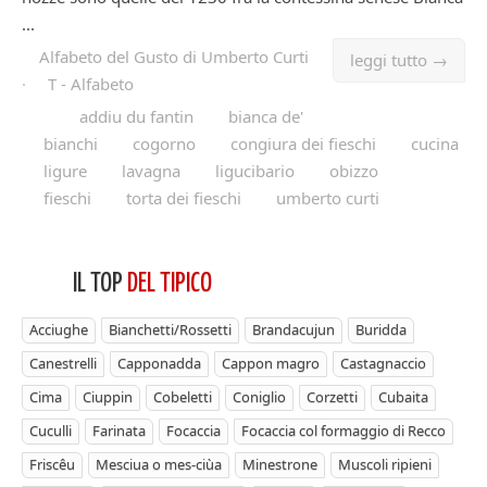
...
Alfabeto del Gusto di Umberto Curti
leggi tutto →
·
T - Alfabeto
addiu du fantin
bianca de'
bianchi
cogorno
congiura dei fieschi
cucina
ligure
lavagna
ligucibario
obizzo
fieschi
torta dei fieschi
umberto curti
IL TOP
DEL TIPICO
Acciughe
Bianchetti/Rossetti
Brandacujun
Buridda
Canestrelli
Capponadda
Cappon magro
Castagnaccio
Cima
Ciuppin
Cobeletti
Coniglio
Corzetti
Cubaita
Cuculli
Farinata
Focaccia
Focaccia col formaggio di Recco
Friscêu
Mesciua o mes-ciùa
Minestrone
Muscoli ripieni