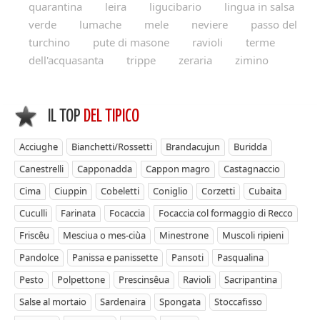
quarantina
leira
ligucibario
lingua in salsa
verde
lumache
mele
neviere
passo del
turchino
pute di masone
ravioli
terme
dell'acquasanta
trippe
zeraria
zimino
IL TOP
DEL TIPICO
Acciughe
Bianchetti/Rossetti
Brandacujun
Buridda
Canestrelli
Capponadda
Cappon magro
Castagnaccio
Cima
Ciuppin
Cobeletti
Coniglio
Corzetti
Cubaita
Cuculli
Farinata
Focaccia
Focaccia col formaggio di Recco
Friscêu
Mesciua o mes-ciùa
Minestrone
Muscoli ripieni
Pandolce
Panissa e panissette
Pansoti
Pasqualina
Pesto
Polpettone
Prescinsêua
Ravioli
Sacripantina
Salse al mortaio
Sardenaira
Spongata
Stoccafisso