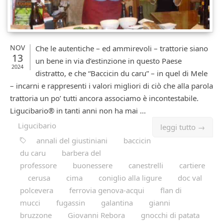
NOV
Che le autentiche – ed ammirevoli – trattorie siano
13
un bene in via d’estinzione in questo Paese
2024
distratto, e che “Baccicin du caru” – in quel di Mele
– incarni e rappresenti i valori migliori di ciò che alla parola
trattoria un po’ tutti ancora associamo è incontestabile.
Ligucibario® in tanti anni non ha mai ...
Ligucibario
leggi tutto →
annali del giustiniani
baccicin
du caru
barbera del
professore
buonessere
canestrelli
cartiere
cerusa
cima
coniglio alla ligure
doc val
polcevera
ferrovia genova-acqui
flan di
mucci
fugassin
galantina
gianni
bruzzone
Giovanni Rebora
gnocchi di patata