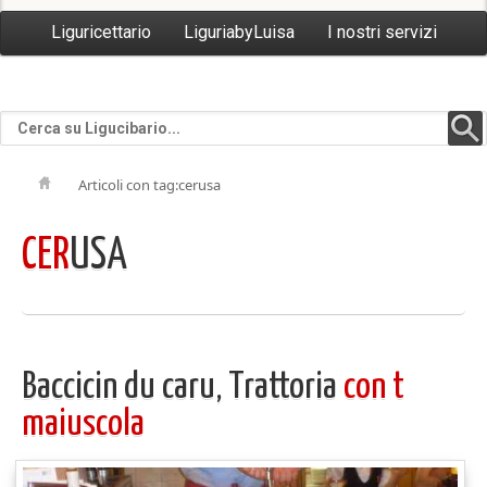
Liguricettario
LiguriabyLuisa
I nostri servizi
Articoli con tag:cerusa
CER
USA
Baccicin du caru, Trattoria
con t
maiuscola