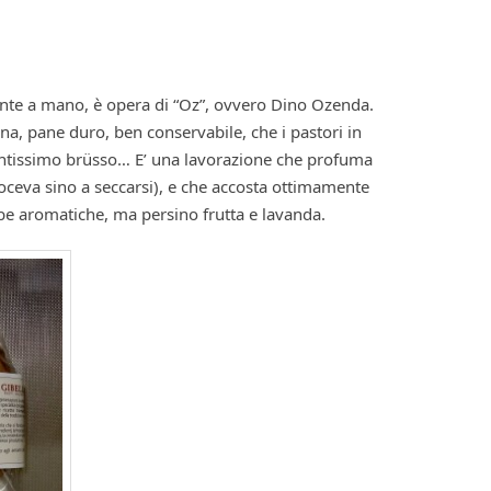
ente a mano, è opera di “Oz”, ovvero Dino Ozenda.
sina, pane duro, ben conservabile, che i pastori in
issimo brüsso… E’ una lavorazione che profuma
uoceva sino a seccarsi), e che accosta ottimamente
e aromatiche, ma persino frutta e lavanda.