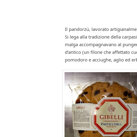
Il pandorzü, lavorato artigianalm
Si lega alla tradizione della carpa
malga accompagnavano al pungent
d’antico (un filone che affettato c
pomodoro e acciughe, aglio ed erb