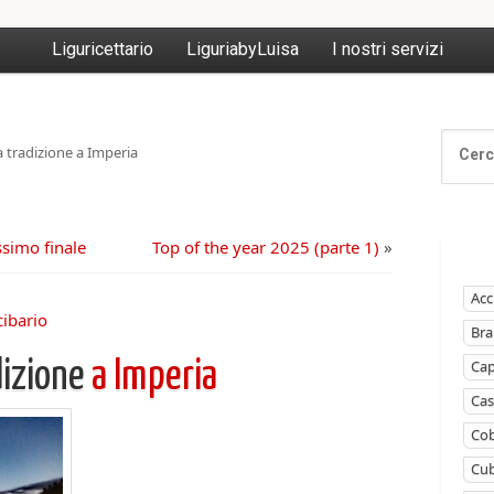
Liguricettario
LiguriabyLuisa
I nostri servizi
 tradizione a Imperia
ssimo finale
Top of the year 2025 (parte 1)
»
Acc
cibario
Bra
Ca
dizione
a Imperia
Cas
Cob
Cub