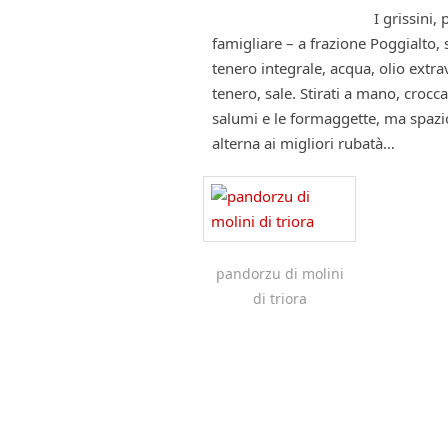
I grissini,
famigliare – a frazione Poggialto, 
tenero integrale, acqua, olio extra
tenero, sale. Stirati a mano, cro
salumi e le formaggette, ma spazio
alterna ai migliori rubatà…
pandorzu di molini
di triora