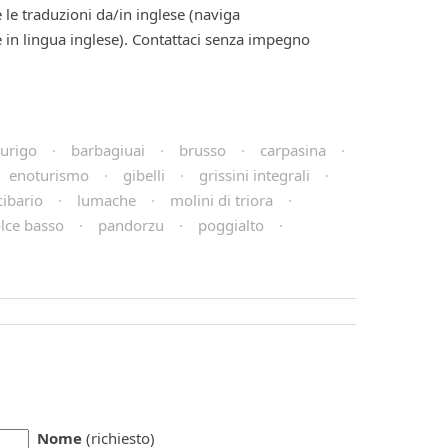
 le traduzioni da/in inglese (naviga
 in lingua inglese). Contattaci senza impegno
urigo
·
barbagiuai
·
brusso
·
carpasina
·
enoturismo
·
gibelli
·
grissini integrali
·
cibario
·
lumache
·
molini di triora
·
lce basso
·
pandorzu
·
poggialto
·
Nome
(richiesto)