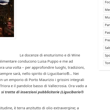
Foc
Mes
Mus
Pan
Pas
Pre
Sal
Le docenze di enoturismo e di Wine
Sp
roalimentare conducono Luisa Puppo e me ad
Tom
ra una volta – per approfondire luoghi, tradizioni,
sempre sarà, nello spirito di Ligucibario®… Nei
in un emporio di Porto Maurizio i grissini integrali
 Triora e il pandolce basso di Vallecrosia. Ora vado a
 si tratta di inserzioni pubblicitarie (Ligucibario®
tudine, è terra anzitutto di olio extravergine; a