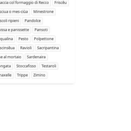
accia col formaggio di Recco
Friscêu
ciua o mes-ciùa
Minestrone
coli ripieni
Pandolce
issa e panissette
Pansoti
qualina
Pesto
Polpettone
scinsêua
Ravioli
Sacripantina
se al mortaio
Sardenaira
ongata
Stoccafisso
Testaroli
axelle
Trippe
Zimino