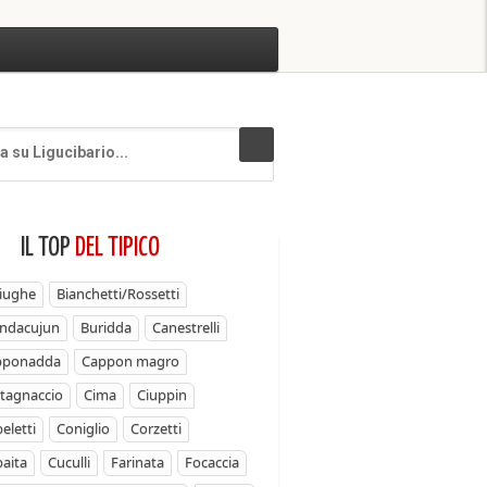
IL TOP
DEL TIPICO
iughe
Bianchetti/Rossetti
ndacujun
Buridda
Canestrelli
pponadda
Cappon magro
tagnaccio
Cima
Ciuppin
eletti
Coniglio
Corzetti
aita
Cuculli
Farinata
Focaccia