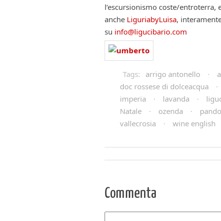
l’escursionismo coste/entroterra, e
anche
LiguriabyLuisa
, interamente
su
info@ligucibario.com
Tags:
arrigo antonello
·
a
doc rossese di dolceacqua
·
imperia
·
lavanda
·
ligu
Natale
·
ozenda
·
pando
vallecrosia
·
wine english
Commenta