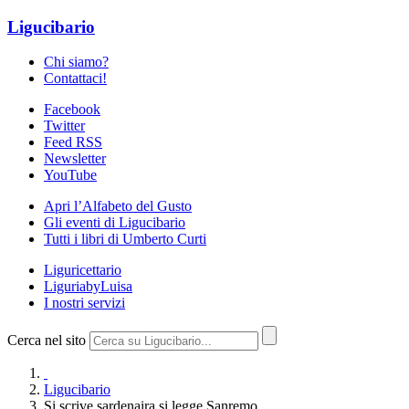
Ligucibario
Chi siamo?
Contattaci!
Facebook
Twitter
Feed RSS
Newsletter
YouTube
Apri l’Alfabeto del Gusto
Gli eventi di Ligucibario
Tutti i libri di Umberto Curti
Liguricettario
LiguriabyLuisa
I nostri servizi
Cerca nel sito
Ligucibario
Si scrive sardenaira si legge Sanremo