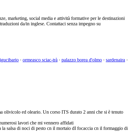
e, marketing, social media e attività formative per le destinazioni
e traduzioni da/in inglese. Contattaci senza impegno su
ligucibario
·
ormeasco sciac-trà
·
palazzo borea d'olmo
·
sardenaira
·
a olivicolo ed oleario. Un corso ITS durato 2 anni che si è tenuto
numerosi lavori che mi vennero affidati
 salsa di noci di pesto cn il mortaio dI focaccia cn il formaggio di