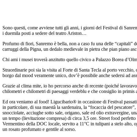
Sono questi, come avviene tutti gli anni, i giorni del Festival di San
i duemila posti a sedere del teatro Ariston…
Profumo di fiori, Sanremo è bella, non a caso fu una delle “capitali” d
carruggi della Pigna, un dedalo medievale in pietra che pian piano a
Chi ami i musei troverà anzitutto quello civico a Palazzo Borea d’Olmo
Straordinarie poi sia la visita al Forte di Santa Tecla al porto vecchi
borgo dal mood veramente unico, dov’è possibile anche sedersi ad assa
Grazie al clima mite, io ho percorso anche di recente (poiché lavoravo
chilometri e chilometri di paesaggi verdeblu e che consiglio in primis
Ed ora veniamo al food! Ligucibario® in occasione di Festival passati h
in particolare, di sua maestà la sardenaira, la “focaccia del pescatore”,
snocciolate, acciughe sotto sale, origano, sale ed olio extravergine, 
un tempo (lievitazione compresa) di circa 3,5 ore. Street food perfetto i
Vermentino della DOC locale, servito a 11°C in tulipani a stelo alto,
un rosato profumato e gentile al sorso.