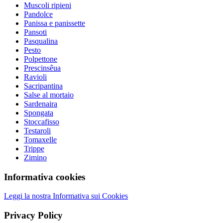
Muscoli ripieni
Pandolce
Panissa e panissette
Pansoti
Pasqualina
Pesto
Polpettone
Prescinsêua
Ravioli
Sacripantina
Salse al mortaio
Sardenaira
Spongata
Stoccafisso
Testaroli
Tomaxelle
Trippe
Zimino
Informativa cookies
Leggi la nostra Informativa sui Cookies
Privacy Policy