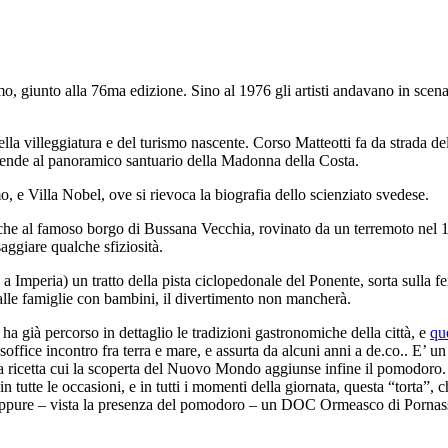
remo, giunto alla 76ma edizione. Sino al 1976 gli artisti andavano in s
ella villeggiatura e del turismo nascente. Corso Matteotti fa da strada 
scende al panoramico santuario della Madonna della Costa.
, e Villa Nobel, ove si rievoca la biografia dello scienziato svedese.
o, che al famoso borgo di Bussana Vecchia, rovinato da un terremoto nel 1
ggiare qualche sfiziosità.
 a Imperia) un tratto della pista ciclopedonale del Ponente, sorta sulla
 alle famiglie con bambini, il divertimento non mancherà.
a già percorso in dettaglio le tradizioni gastronomiche della città, e
que
 soffice incontro fra terra e mare, e assurta da alcuni anni a de.co.. E’ 
una ricetta cui la scoperta del Nuovo Mondo aggiunse infine il pomodoro.
n tutte le occasioni, e in tutti i momenti della giornata, questa “torta”,
 oppure – vista la presenza del pomodoro – un DOC Ormeasco di Pornassi