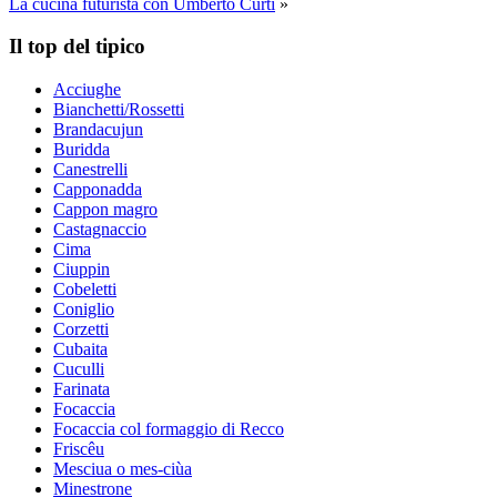
La cucina futurista con Umberto Curti
»
Il top del tipico
Acciughe
Bianchetti/Rossetti
Brandacujun
Buridda
Canestrelli
Capponadda
Cappon magro
Castagnaccio
Cima
Ciuppin
Cobeletti
Coniglio
Corzetti
Cubaita
Cuculli
Farinata
Focaccia
Focaccia col formaggio di Recco
Friscêu
Mesciua o mes-ciùa
Minestrone