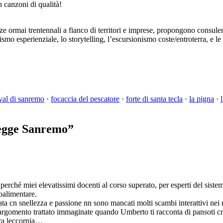
n canzoni di qualità!
ormai trentennali a fianco di territori e imprese, propongono consulenz
ismo esperienziale, lo storytelling, l’escursionismo coste/entroterra, e l
ival di sanremo
·
focaccia del pescatore
·
forte di santa tecla
·
la pigna
·
 legge Sanremo
”
rché miei elevatissimi docenti al corso superato, per esperti del sistem
oalimentare.
 cn snellezza e passione nn sono mancati molti scambi interattivi nei 
rgomento trattato immaginate quando Umberto ti racconta di pansoti cn la
tra leccornia…