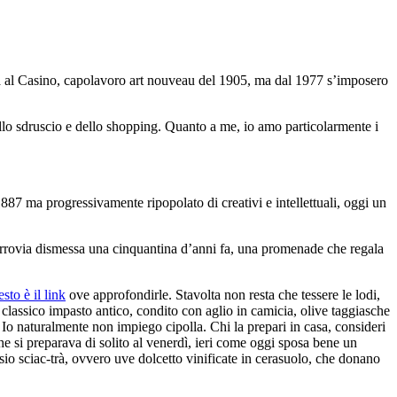
cena al Casino, capolavoro art nouveau del 1905, ma dal 1977 s’imposero
dello sdruscio e dello shopping. Quanto a me, io amo particolarmente i
887 ma progressivamente ripopolato di creativi e intellettuali, oggi un
 ferrovia dismessa una cinquantina d’anni fa, una promenade che regala
sto è il link
ove approfondirle. Stavolta non resta che tessere le lodi,
un classico impasto antico, condito con aglio in camicia, olive taggiasche
 Io naturalmente non impiego cipolla. Chi la prepari in casa, consideri
 che si preparava di solito al venerdì, ieri come oggi sposa bene un
o sciac-trà, ovvero uve dolcetto vinificate in cerasuolo, che donano