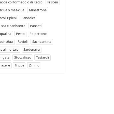
accia col formaggio di Recco
Friscêu
ciua o mes-ciùa
Minestrone
coli ripieni
Pandolce
issa e panissette
Pansoti
qualina
Pesto
Polpettone
scinsêua
Ravioli
Sacripantina
se al mortaio
Sardenaira
ongata
Stoccafisso
Testaroli
axelle
Trippe
Zimino