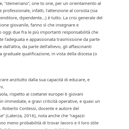
e, “steineriano”, one to one, per un orientamento al
rofessionale, infatti, l’attenzione al corsista (sia
enditore, dipendente…) è tutto. La crisi generale del
zione giovanile, fanno sì che insegnare e
 oggi due fra le più importanti responsabilità che
te l’adeguata e appassionata trasmissione da parte
all’altra, da parte dell’allievo, gli affascinanti
 graduale qualificazione, in vista della discesa (o
rare anzitutto dalla sua capacità di educare, e
ni.
ola, rispetto ai coetanei europei 6 giovani
in immediate, e gravi criticità operative, e quasi un
. Roberto Contessi, docente e autore del
e” (Laterza, 2016), nota anche che “ragazzi
o meno probabilità di trovar lavoro e il loro stile