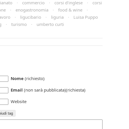
gianato
·
commercio
·
corsi d'inglese
·
corsi
one
·
enogastronomia
·
food & wine
·
avoro
·
ligucibario
·
liguria
·
Luisa Puppo
g
·
turismo
·
umberto curti
Nome
(richiesto)
Email
(non sarà pubblicata)(richiesta)
Website