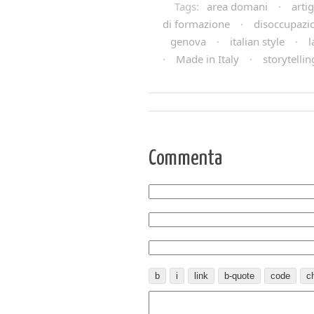
Tags:
area domani
·
arti
di formazione
·
disoccupazi
genova
·
italian style
·
l
·
Made in Italy
·
storytellin
Commenta