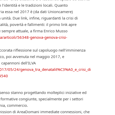
’identità e le tradizioni locali. Quanto
ria essa nel 2017 è (da dati Unioncamere)
unità. Due link, infine, riguardanti la crisi di
ità, povertà e fallimenti: il primo link apre
e sempre attuale, a firma Enrico Musso
a/articoli/56348-genova-genova-crisi-
accorata riflessione sul capoluogo nell’imminenza
cesco, poi avvenuta nel maggio 2017, e
i capannoni dell’ILVA
/2017/05/24/genova_tra_denatalit%C3%A0_e_crisi_di
14540
senso stanno progettando molteplici iniziative ed
e formative congiunte, specialmente per i settori
omia, commercio.
la mission di AreaDomani immediate connessioni, che