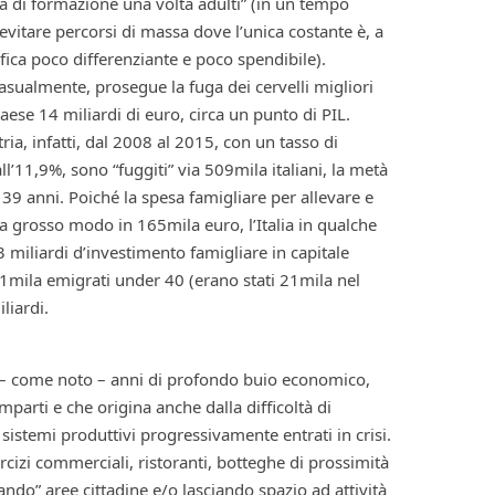
tà di formazione una volta adulti” (in un tempo
vitare percorsi di massa dove l’unica costante è, a
fica poco differenziante e poco spendibile).
casualmente, prosegue la fuga dei cervelli migliori
Paese 14 miliardi di euro, circa un punto di PIL.
ia, infatti, dal 2008 al 2015, con un tasso di
l’11,9%, sono “fuggiti” via 509mila italiani, la metà
e 39 anni. Poiché la spesa famigliare per allevare e
ta grosso modo in 165mila euro, l’Italia in qualche
miliardi d’investimento famigliare in capitale
1mila emigrati under 40 (erano stati 21mila nel
liardi.
ta – come noto – anni di profondo buio economico,
parti e che origina anche dalla difficoltà di
e sistemi produttivi progressivamente entrati in crisi.
rcizi commerciali, ristoranti, botteghe di prossimità
cando” aree cittadine e/o lasciando spazio ad attività