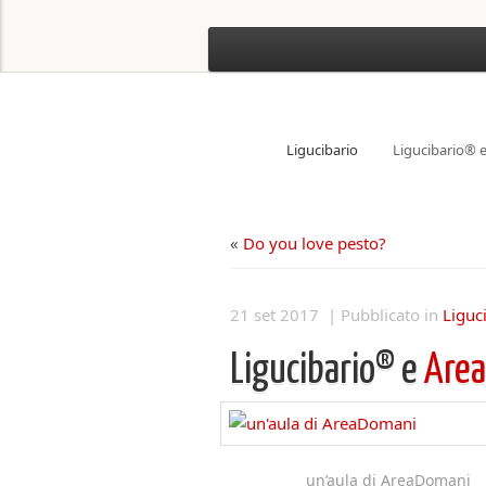
Ligucibario
Ligucibario® 
«
Do you love pesto?
21 set 2017 | Pubblicato in
Liguc
Ligucibario® e
Are
un’aula di AreaDomani