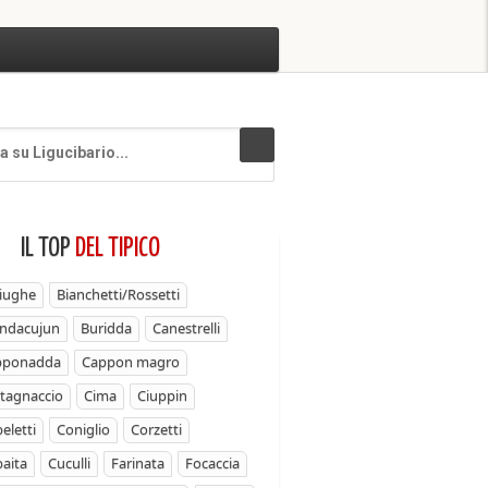
IL TOP
DEL TIPICO
iughe
Bianchetti/Rossetti
ndacujun
Buridda
Canestrelli
pponadda
Cappon magro
tagnaccio
Cima
Ciuppin
eletti
Coniglio
Corzetti
aita
Cuculli
Farinata
Focaccia