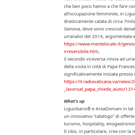
che ben poco hanno a che fare con l
all’occupazione femminile, in Ligu
drasticamente calata di circa 7mila 
Genova, dove sono cresciuti denatal
un’analisi del 2014, argomentata 
https://www.mentelocale.it/genov
irreversibile.htm
,
il secondo viceversa rinvia ad un’
della visita in città di Papa Fran
significativamente iniziata presso 
https://it.radiovaticana.va/news
_lavoroal_papa_chiede_aiuto/13
What’s up
Ligucibario® e AreaDomani in tal 
un innovativo “catalogo” di offert
turismo, hospitality, enogastron
Il cibo, in particolare, crea con 