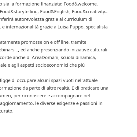
ato sia la formazione finanziata: Food&welcome,
Food&storytelling, Food&English, Food&creativity…
nferirà autorevolezza grazie al curriculum di
 e internazionalità grazie a Luisa Puppo, specialista
uatamente promosse on e off line, tramite
ebinars…, ed anche presenziando iniziative culturali
le corde anche di AreaDomani, scuola dinamica,
iale e agli aspetti socioeconomici che più
igge di occupare alcuni spazi vuoti nell’attuale
formazione da parte di altre realtà. E di praticare una
 numeri, per riconoscere e accompagnare nel
 aggiornamento, le diverse esigenze e passioni in
urato.