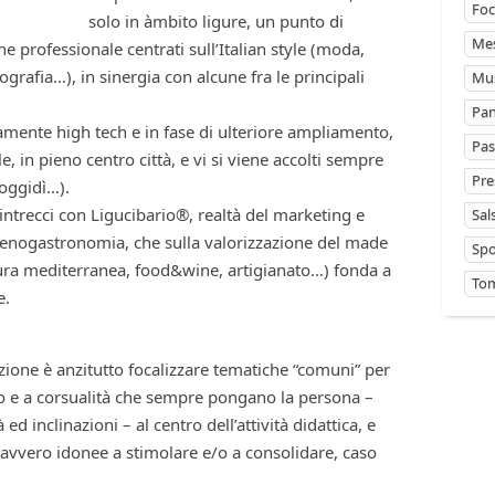
Foc
solo in àmbito ligure, un punto di
Mes
ne professionale centrati sull’Italian style (moda,
rafia…), in sinergia con alcune fra le principali
Mus
Pan
ente high tech e in fase di ulteriore ampliamento,
Pas
, in pieno centro città, e vi si viene accolti sempre
Pre
 oggidì…).
i intrecci con Ligucibario®, realtà del marketing e
Sal
l’enogastronomia, che sulla valorizzazione del made
Sp
ltura mediterranea, food&wine, artigianato…) fonda a
Tom
e.
zione è anzitutto focalizzare tematiche “comuni” per
io e a corsualità che sempre pongano la persona –
d inclinazioni – al centro dell’attività didattica, e
avvero idonee a stimolare e/o a consolidare, caso