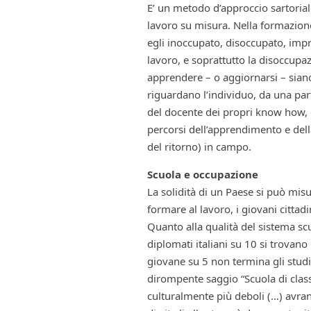
E’ un metodo d’approccio sartorial
lavoro su misura. Nella formazione p
egli inoccupato, disoccupato, impr
lavoro, e soprattutto la disoccupa
apprendere – o aggiornarsi – siano
riguardano l’individuo, da una par
del docente dei propri know how, e d
percorsi dell’apprendimento e della
del ritorno) in campo.
Scuola e occupazione
La solidità di un Paese si può misu
formare al lavoro, i giovani cittadi
Quanto alla qualità del sistema scu
diplomati italiani su 10 si trovano 
giovane su 5 non termina gli studi
dirompente saggio “Scuola di class
culturalmente più deboli (…) avrann