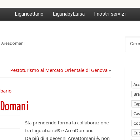
Liguricettario
LiguriabyLuisa
I nostri servizi
e AreaDomani
Pestoturismo al Mercato Orientale di Genova
»
Acc
ibario
Bra
Ca
aDomani
Cas
Sta prendendo forma la collaborazione
Cob
fra Ligucibario® e AreaDomani.
Cub
Da più di 3 decenni AreaDomani è, non