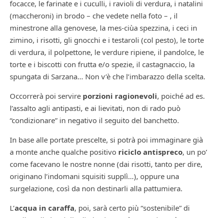
focacce, le farinate e i cuculli, i ravioli di verdura, i natalini
(maccheroni) in brodo – che vedete nella foto – , il
minestrone alla genovese, la mes-ciùa spezzina, i ceci in
zimino, i risotti, gli gnocchi e i testaroli (col pesto), le torte
di verdura, il polpettone, le verdure ripiene, il pandolce, le
torte e i biscotti con frutta e/o spezie, il castagnaccio, la
spungata di Sarzana… Non v’è che l’imbarazzo della scelta.
Occorrerà poi servire
porzioni ragionevoli
, poiché ad es.
l’assalto agli antipasti, e ai lievitati, non di rado può
“condizionare” in negativo il seguito del banchetto.
In base alle portate prescelte, si potrà poi immaginare già
a monte anche qualche positivo
riciclo antispreco
, un po’
come facevano le nostre nonne (dai risotti, tanto per dire,
originano l’indomani squisiti supplì…), oppure una
surgelazione, così da non destinarli alla pattumiera.
L’
acqua in caraffa
, poi, sarà certo più “sostenibile” di