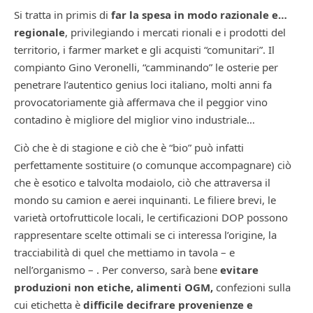
Si tratta in primis di
far la spesa in modo razionale e…
regionale
, privilegiando i mercati rionali e i prodotti del
territorio, i farmer market e gli acquisti “comunitari”. Il
compianto Gino Veronelli, “camminando” le osterie per
penetrare l’autentico genius loci italiano, molti anni fa
provocatoriamente già affermava che il peggior vino
contadino è migliore del miglior vino industriale…
Ciò che è di stagione e ciò che è “bio” può infatti
perfettamente sostituire (o comunque accompagnare) ciò
che è esotico e talvolta modaiolo, ciò che attraversa il
mondo su camion e aerei inquinanti. Le filiere brevi, le
varietà ortofrutticole locali, le certificazioni DOP possono
rappresentare scelte ottimali se ci interessa l’origine, la
tracciabilità di quel che mettiamo in tavola – e
nell’organismo – . Per converso, sarà bene
evitare
produzioni non etiche, alimenti OGM,
confezioni sulla
cui etichetta è
difficile decifrare provenienze e