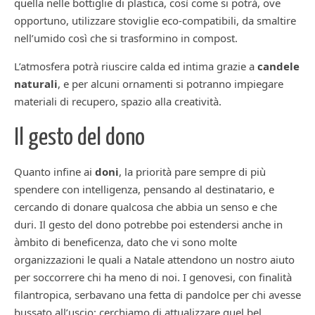
quella nelle bottiglie di plastica, così come si potrà, ove
opportuno, utilizzare stoviglie eco-compatibili, da smaltire
nell’umido così che si trasformino in compost.
L’atmosfera potrà riuscire calda ed intima grazie a
candele
naturali
, e per alcuni ornamenti si potranno impiegare
materiali di recupero, spazio alla creatività.
Il gesto del dono
Quanto infine ai
doni
, la priorità pare sempre di più
spendere con intelligenza, pensando al destinatario, e
cercando di donare qualcosa che abbia un senso e che
duri. Il gesto del dono potrebbe poi estendersi anche in
àmbito di beneficenza, dato che vi sono molte
organizzazioni le quali a Natale attendono un nostro aiuto
per soccorrere chi ha meno di noi. I genovesi, con finalità
filantropica, serbavano una fetta di pandolce per chi avesse
bussato all’uscio: cerchiamo di attualizzare quel bel