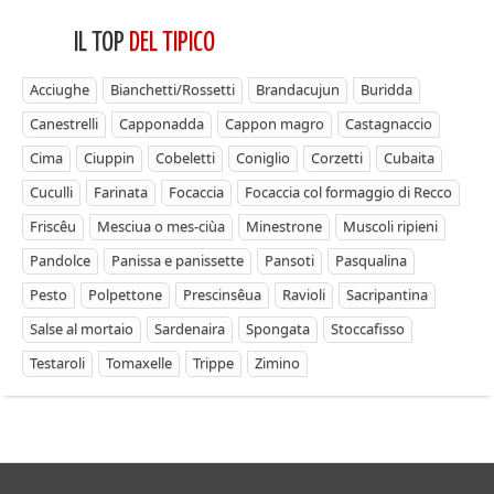
IL TOP
DEL TIPICO
Acciughe
Bianchetti/Rossetti
Brandacujun
Buridda
Canestrelli
Capponadda
Cappon magro
Castagnaccio
Cima
Ciuppin
Cobeletti
Coniglio
Corzetti
Cubaita
Cuculli
Farinata
Focaccia
Focaccia col formaggio di Recco
Friscêu
Mesciua o mes-ciùa
Minestrone
Muscoli ripieni
Pandolce
Panissa e panissette
Pansoti
Pasqualina
Pesto
Polpettone
Prescinsêua
Ravioli
Sacripantina
Salse al mortaio
Sardenaira
Spongata
Stoccafisso
Testaroli
Tomaxelle
Trippe
Zimino