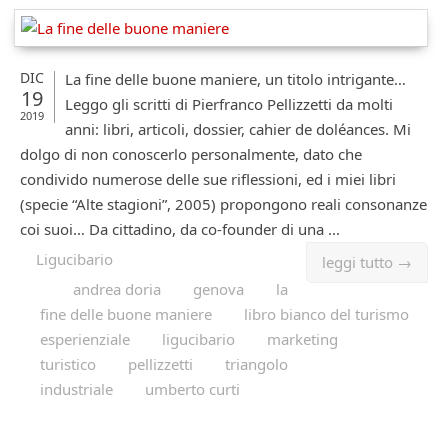
DIC
La fine delle buone maniere, un titolo intrigante…
19
Leggo gli scritti di Pierfranco Pellizzetti da molti
2019
anni: libri, articoli, dossier, cahier de doléances. Mi
dolgo di non conoscerlo personalmente, dato che
condivido numerose delle sue riflessioni, ed i miei libri
(specie “Alte stagioni”, 2005) propongono reali consonanze
coi suoi… Da cittadino, da co-founder di una ...
Ligucibario
leggi tutto →
andrea doria
genova
la
fine delle buone maniere
libro bianco del turismo
esperienziale
ligucibario
marketing
turistico
pellizzetti
triangolo
industriale
umberto curti