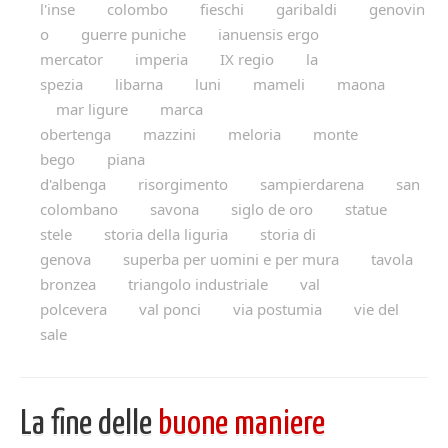
l'inse
colombo
fieschi
garibaldi
genovin
o
guerre puniche
ianuensis ergo
mercator
imperia
IX regio
la
spezia
libarna
luni
mameli
maona
mar ligure
marca
obertenga
mazzini
meloria
monte
bego
piana
d'albenga
risorgimento
sampierdarena
san
colombano
savona
siglo de oro
statue
stele
storia della liguria
storia di
genova
superba per uomini e per mura
tavola
bronzea
triangolo industriale
val
polcevera
val ponci
via postumia
vie del
sale
La fine delle
buone maniere