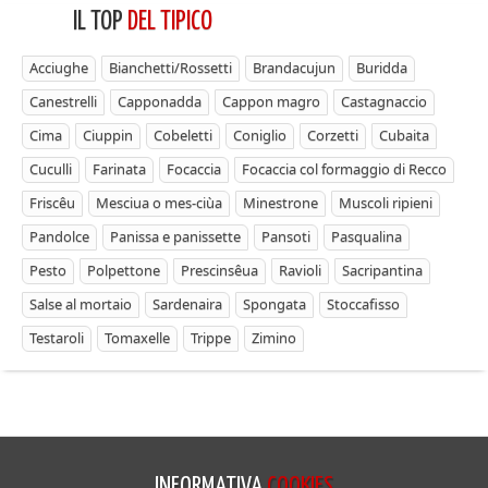
IL TOP
DEL TIPICO
Acciughe
Bianchetti/Rossetti
Brandacujun
Buridda
Canestrelli
Capponadda
Cappon magro
Castagnaccio
Cima
Ciuppin
Cobeletti
Coniglio
Corzetti
Cubaita
Cuculli
Farinata
Focaccia
Focaccia col formaggio di Recco
Friscêu
Mesciua o mes-ciùa
Minestrone
Muscoli ripieni
Pandolce
Panissa e panissette
Pansoti
Pasqualina
Pesto
Polpettone
Prescinsêua
Ravioli
Sacripantina
Salse al mortaio
Sardenaira
Spongata
Stoccafisso
Testaroli
Tomaxelle
Trippe
Zimino
INFORMATIVA
COOKIES