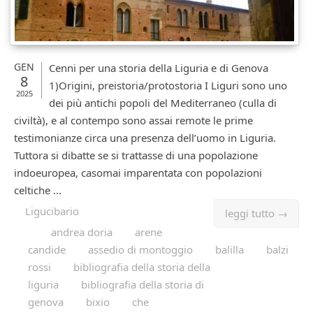
GEN
Cenni per una storia della Liguria e di Genova
8
1)Origini, preistoria/protostoria I Liguri sono uno
2025
dei più antichi popoli del Mediterraneo (culla di
civiltà), e al contempo sono assai remote le prime
testimonianze circa una presenza dell’uomo in Liguria.
Tuttora si dibatte se si trattasse di una popolazione
indoeuropea, casomai imparentata con popolazioni
celtiche ...
Ligucibario
leggi tutto →
andrea doria
arene
candide
assedio di montoggio
balilla
balzi
rossi
bibliografia della storia della
liguria
bibliografia della storia di
genova
bixio
che