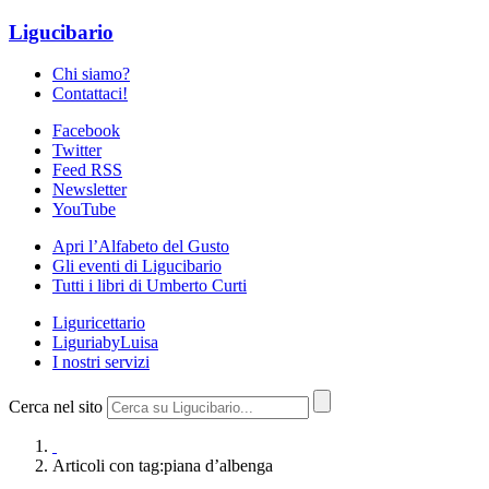
Ligucibario
Chi siamo?
Contattaci!
Facebook
Twitter
Feed RSS
Newsletter
YouTube
Apri l’Alfabeto del Gusto
Gli eventi di Ligucibario
Tutti i libri di Umberto Curti
Liguricettario
LiguriabyLuisa
I nostri servizi
Cerca nel sito
Articoli con tag:piana d’albenga