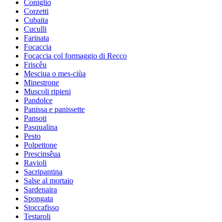
Coniglio
Corzetti
Cubaita
Cuculli
Farinata
Focaccia
Focaccia col formaggio di Recco
Friscêu
Mesciua o mes-ciùa
Minestrone
Muscoli ripieni
Pandolce
Panissa e panissette
Pansoti
Pasqualina
Pesto
Polpettone
Prescinsêua
Ravioli
Sacripantina
Salse al mortaio
Sardenaira
Spongata
Stoccafisso
Testaroli