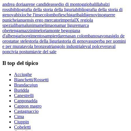
andrea doria
arene candide
assedio di montoggio
balilla
balzi
rossi
bibliografia della storia della liguria
bibliografia della storia di
genova
bixio
che l'inse
colombo
fieschi
garibaldi
genovino
guerre
puniche
ianuensis ergo mercator
imperia
IX regio
la
spezia
libarna
luni
mameli
maona
mar ligure
marca
obertenga
mazzini
meloria
monte bego
piana
d'albenga
risorgimento
sampierdarena
san colombano
savona
siglo de
oro
statue stele
storia della liguria
storia di genova
superba per uomini
e per mura
tavola bronzea
triangolo industriale
val polcevera
val
ponci
via postumia
vie del sale
Il top del tipico
Acciughe
Bianchetti/Rossetti
Brandacujun
Buridda
Canestrelli
Capponadda
Cappon magro
Castagnaccio
Cima
Ciuppin
Cobeletti