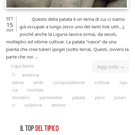
SET
Questo della patata è un tema di cui ci siamo
15
già occupati a lungo (ecco uno dei tanti link utili…),
2025
poiché anche la Liguria lavora ormai, da secoli,
molteplici ed ottime cultivar. La patata “nasce” da una
pianta che crea tuberi ipogei (sotto terra). Questi, ovvero la
parte che noi ...
Ligucibario
leggi tutto →
america
latina
ande
conquistadores
cultivar
ligu
ria
michele
dondero
parmentier
patata
perù
pizarr
o
solanina
stoloni
IL TOP
DEL TIPICO