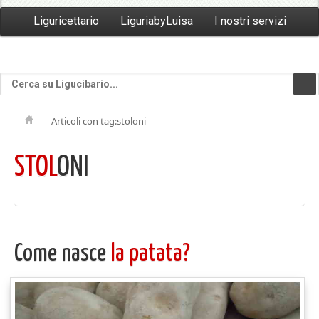
Liguricettario
LiguriabyLuisa
I nostri servizi
Articoli con tag:stoloni
STOL
ONI
Come nasce
la patata?