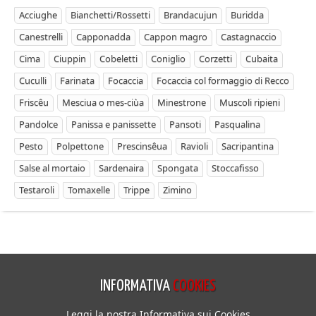
Acciughe
Bianchetti/Rossetti
Brandacujun
Buridda
Canestrelli
Capponadda
Cappon magro
Castagnaccio
Cima
Ciuppin
Cobeletti
Coniglio
Corzetti
Cubaita
Cuculli
Farinata
Focaccia
Focaccia col formaggio di Recco
Friscêu
Mesciua o mes-ciùa
Minestrone
Muscoli ripieni
Pandolce
Panissa e panissette
Pansoti
Pasqualina
Pesto
Polpettone
Prescinsêua
Ravioli
Sacripantina
Salse al mortaio
Sardenaira
Spongata
Stoccafisso
Testaroli
Tomaxelle
Trippe
Zimino
INFORMATIVA
COOKIES
Leggi la nostra Informativa sui Cookies