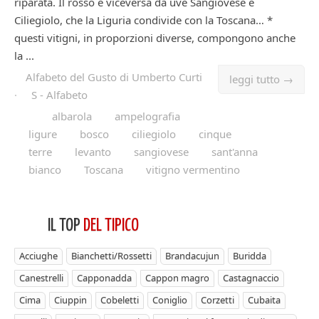
riparata. Il rosso è viceversa da uve Sangiovese e
Ciliegiolo, che la Liguria condivide con la Toscana… *
questi vitigni, in proporzioni diverse, compongono anche
la ...
Alfabeto del Gusto di Umberto Curti
leggi tutto →
·
S - Alfabeto
albarola
ampelografia
ligure
bosco
ciliegiolo
cinque
terre
levanto
sangiovese
sant'anna
bianco
Toscana
vitigno vermentino
IL TOP
DEL TIPICO
Acciughe
Bianchetti/Rossetti
Brandacujun
Buridda
Canestrelli
Capponadda
Cappon magro
Castagnaccio
Cima
Ciuppin
Cobeletti
Coniglio
Corzetti
Cubaita