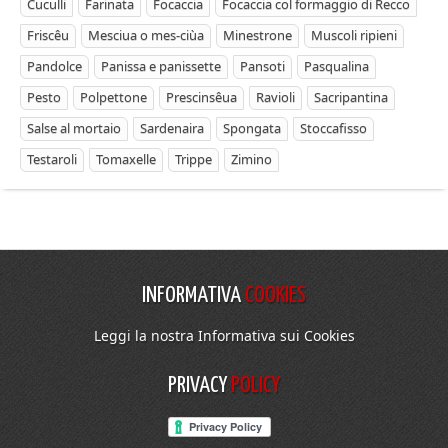
Cuculli
Farinata
Focaccia
Focaccia col formaggio di Recco
Friscêu
Mesciua o mes-ciùa
Minestrone
Muscoli ripieni
Pandolce
Panissa e panissette
Pansoti
Pasqualina
Pesto
Polpettone
Prescinsêua
Ravioli
Sacripantina
Salse al mortaio
Sardenaira
Spongata
Stoccafisso
Testaroli
Tomaxelle
Trippe
Zimino
INFORMATIVA
COOKIES
Leggi la nostra Informativa sui Cookies
PRIVACY
POLICY