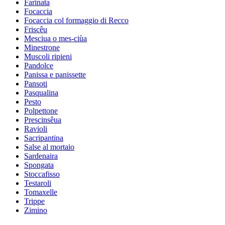
Farinata
Focaccia
Focaccia col formaggio di Recco
Friscêu
Mesciua o mes-ciùa
Minestrone
Muscoli ripieni
Pandolce
Panissa e panissette
Pansoti
Pasqualina
Pesto
Polpettone
Prescinsêua
Ravioli
Sacripantina
Salse al mortaio
Sardenaira
Spongata
Stoccafisso
Testaroli
Tomaxelle
Trippe
Zimino