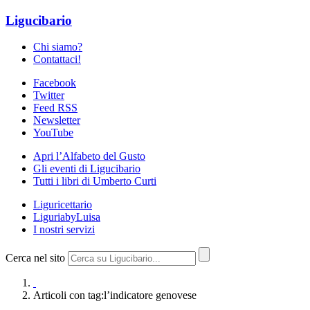
Ligucibario
Chi siamo?
Contattaci!
Facebook
Twitter
Feed RSS
Newsletter
YouTube
Apri l’Alfabeto del Gusto
Gli eventi di Ligucibario
Tutti i libri di Umberto Curti
Liguricettario
LiguriabyLuisa
I nostri servizi
Cerca nel sito
Articoli con tag:l’indicatore genovese