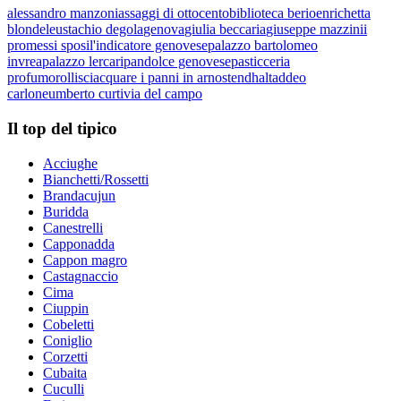
alessandro manzoni
assaggi di ottocento
biblioteca berio
enrichetta
blondel
eustachio degola
genova
giulia beccaria
giuseppe mazzini
i
promessi sposi
l'indicatore genovese
palazzo bartolomeo
invrea
palazzo lercari
pandolce genovese
pasticceria
profumo
rolli
sciacquare i panni in arno
stendhal
taddeo
carlone
umberto curti
via del campo
Il top del tipico
Acciughe
Bianchetti/Rossetti
Brandacujun
Buridda
Canestrelli
Capponadda
Cappon magro
Castagnaccio
Cima
Ciuppin
Cobeletti
Coniglio
Corzetti
Cubaita
Cuculli