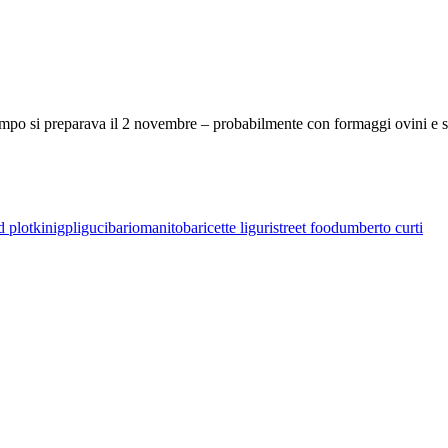
empo si preparava il 2 novembre – probabilmente con formaggi ovini e s
d plotkin
igp
ligucibario
manitoba
ricette liguri
street food
umberto curti