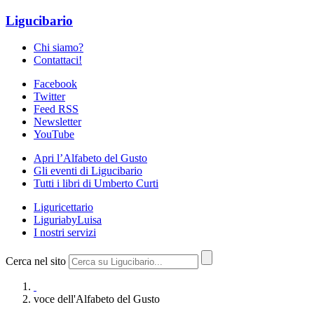
Ligucibario
Chi siamo?
Contattaci!
Facebook
Twitter
Feed RSS
Newsletter
YouTube
Apri l’Alfabeto del Gusto
Gli eventi di Ligucibario
Tutti i libri di Umberto Curti
Liguricettario
LiguriabyLuisa
I nostri servizi
Cerca nel sito
voce dell'Alfabeto del Gusto