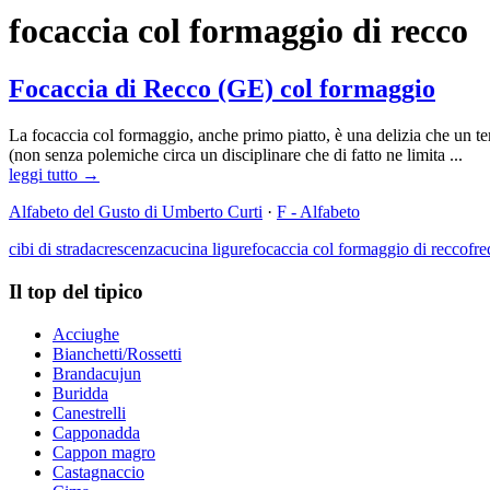
focaccia col formaggio di recco
Focaccia di Recco (GE) col formaggio
La focaccia col formaggio, anche primo piatto, è una delizia che un t
(non senza polemiche circa un disciplinare che di fatto ne limita ...
leggi tutto →
Alfabeto del Gusto di Umberto Curti
·
F - Alfabeto
cibi di strada
crescenza
cucina ligure
focaccia col formaggio di recco
fre
Il top del tipico
Acciughe
Bianchetti/Rossetti
Brandacujun
Buridda
Canestrelli
Capponadda
Cappon magro
Castagnaccio