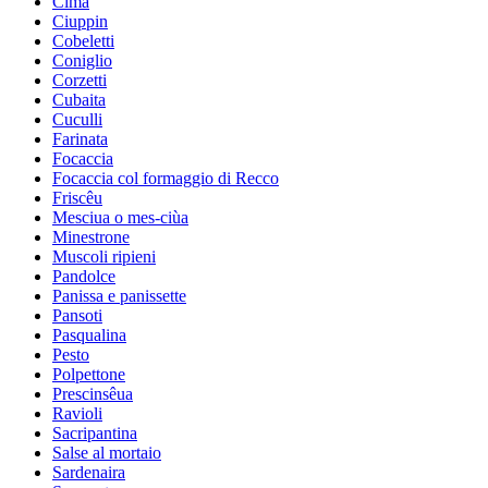
Cima
Ciuppin
Cobeletti
Coniglio
Corzetti
Cubaita
Cuculli
Farinata
Focaccia
Focaccia col formaggio di Recco
Friscêu
Mesciua o mes-ciùa
Minestrone
Muscoli ripieni
Pandolce
Panissa e panissette
Pansoti
Pasqualina
Pesto
Polpettone
Prescinsêua
Ravioli
Sacripantina
Salse al mortaio
Sardenaira