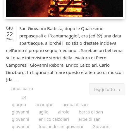
GIU
San Giovanni Battista, dopo le Quaresime
22
prepasquali e i “cantamaggio”, era (ed è?) una data
2026
spartiacque, allorché il solstizio d’estate incideva
nell’anno il proprio segno mediano… Sarebbe un bel tema
sul quale intervistare storici della levatura di Piero
Camporesi, Giovanni Rebora, Enrico Calzolari, Carlo
Ginzburg. In Liguria sul mare questo era tempo di muscoli
(da ...
Ligucibario
leggi tutto →
24
giugno
acciughe
acqua di san
giovanni
aglio
airole
barca di san
giovanni
enrico calzolari
erbe di san
giovanni
fuochi di san giovanni
Giovanni