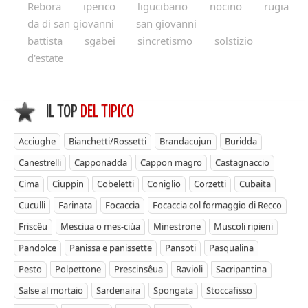
Rebora
iperico
ligucibario
nocino
rugia
da di san giovanni
san giovanni
battista
sgabei
sincretismo
solstizio
d'estate
IL TOP
DEL TIPICO
Acciughe
Bianchetti/Rossetti
Brandacujun
Buridda
Canestrelli
Capponadda
Cappon magro
Castagnaccio
Cima
Ciuppin
Cobeletti
Coniglio
Corzetti
Cubaita
Cuculli
Farinata
Focaccia
Focaccia col formaggio di Recco
Friscêu
Mesciua o mes-ciùa
Minestrone
Muscoli ripieni
Pandolce
Panissa e panissette
Pansoti
Pasqualina
Pesto
Polpettone
Prescinsêua
Ravioli
Sacripantina
Salse al mortaio
Sardenaira
Spongata
Stoccafisso