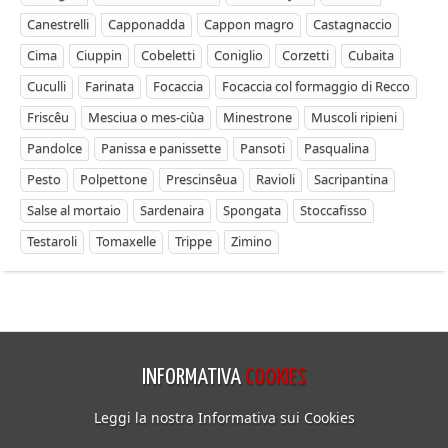
Canestrelli
Capponadda
Cappon magro
Castagnaccio
Cima
Ciuppin
Cobeletti
Coniglio
Corzetti
Cubaita
Cuculli
Farinata
Focaccia
Focaccia col formaggio di Recco
Friscêu
Mesciua o mes-ciùa
Minestrone
Muscoli ripieni
Pandolce
Panissa e panissette
Pansoti
Pasqualina
Pesto
Polpettone
Prescinsêua
Ravioli
Sacripantina
Salse al mortaio
Sardenaira
Spongata
Stoccafisso
Testaroli
Tomaxelle
Trippe
Zimino
INFORMATIVA
COOKIES
Leggi la nostra Informativa sui Cookies