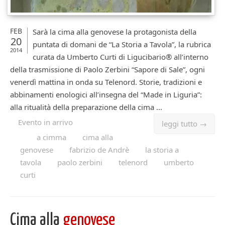
FEB
Sarà la cima alla genovese la protagonista della
20
puntata di domani de “La Storia a Tavola”, la rubrica
2014
curata da Umberto Curti di Ligucibario® all’interno
della trasmissione di Paolo Zerbini “Sapore di Sale”, ogni
venerdì mattina in onda su Telenord. Storie, tradizioni e
abbinamenti enologici all’insegna del “Made in Liguria”:
alla ritualità della preparazione della cima ...
Evento in arrivo
leggi tutto →
a cimma
cima alla
genovese
fabrizio de Andrè
la storia a
tavola
paolo zerbini
telenord
umberto
curti
Cima alla
genovese