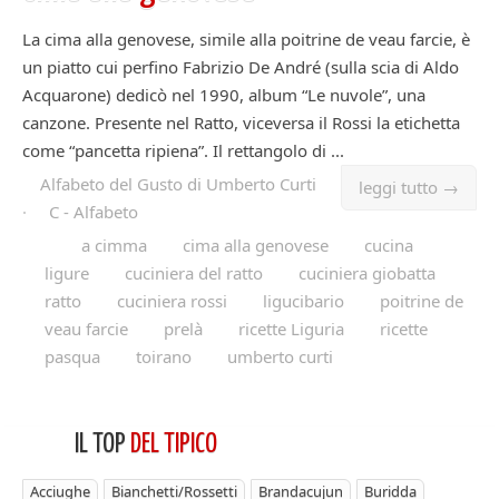
La cima alla genovese, simile alla poitrine de veau farcie, è
un piatto cui perfino Fabrizio De André (sulla scia di Aldo
Acquarone) dedicò nel 1990, album “Le nuvole”, una
canzone. Presente nel Ratto, viceversa il Rossi la etichetta
come “pancetta ripiena”. Il rettangolo di ...
Alfabeto del Gusto di Umberto Curti
leggi tutto →
·
C - Alfabeto
a cimma
cima alla genovese
cucina
ligure
cuciniera del ratto
cuciniera giobatta
ratto
cuciniera rossi
ligucibario
poitrine de
veau farcie
prelà
ricette Liguria
ricette
pasqua
toirano
umberto curti
IL TOP
DEL TIPICO
Acciughe
Bianchetti/Rossetti
Brandacujun
Buridda