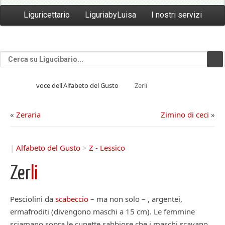
Liguricettario
LiguriabyLuisa
I nostri servizi
voce dell'Alfabeto del Gusto
Zerli
«
Zeraria
Zimino di ceci
»
|
Alfabeto del Gusto
>
Z - Lessico
Zer
li
Pesciolini da
scabeccio
– ma non solo – , argentei,
ermafroditi (divengono maschi a 15 cm). Le femmine
sciamano sopra le cunette sabbiose che i maschi scavano