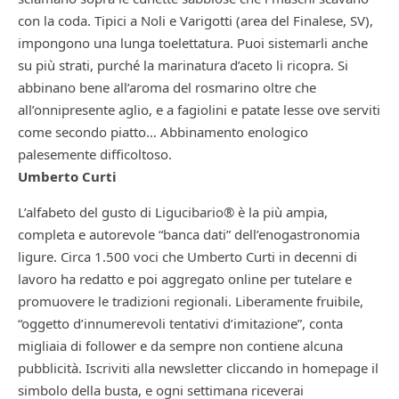
con la coda. Tipici a Noli e Varigotti (area del Finalese, SV),
impongono una lunga toelettatura. Puoi sistemarli anche
su più strati, purché la marinatura d’aceto li ricopra. Si
abbinano bene all’aroma del rosmarino oltre che
all’onnipresente aglio, e a fagiolini e patate lesse ove serviti
come secondo piatto… Abbinamento enologico
palesemente difficoltoso.
Umberto Curti
L’alfabeto del gusto di Ligucibario® è la più ampia,
completa e autorevole “banca dati” dell’enogastronomia
ligure. Circa 1.500 voci che Umberto Curti in decenni di
lavoro ha redatto e poi aggregato online per tutelare e
promuovere le tradizioni regionali. Liberamente fruibile,
“oggetto d’innumerevoli tentativi d’imitazione”, conta
migliaia di follower e da sempre non contiene alcuna
pubblicità. Iscriviti alla newsletter cliccando in homepage il
simbolo della busta, e ogni settimana riceverai