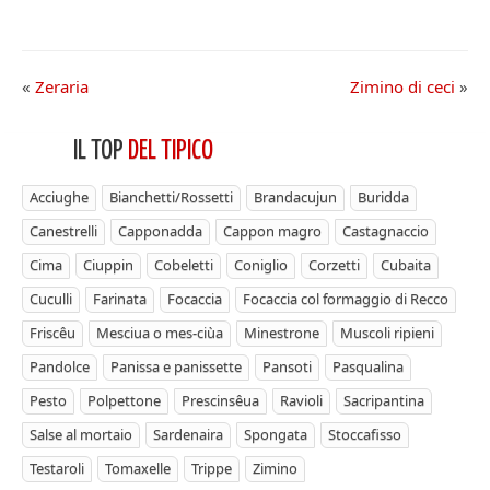
«
Zeraria
Zimino di ceci
»
IL TOP
DEL TIPICO
Acciughe
Bianchetti/Rossetti
Brandacujun
Buridda
Canestrelli
Capponadda
Cappon magro
Castagnaccio
Cima
Ciuppin
Cobeletti
Coniglio
Corzetti
Cubaita
Cuculli
Farinata
Focaccia
Focaccia col formaggio di Recco
Friscêu
Mesciua o mes-ciùa
Minestrone
Muscoli ripieni
Pandolce
Panissa e panissette
Pansoti
Pasqualina
Pesto
Polpettone
Prescinsêua
Ravioli
Sacripantina
Salse al mortaio
Sardenaira
Spongata
Stoccafisso
Testaroli
Tomaxelle
Trippe
Zimino