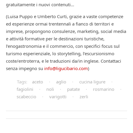
gratuitamente i nuovi contenuti…
(Luisa Puppo e Umberto Curti, grazie a vaste competenze
ed esperienze ormai trentennali a fianco di territori e
imprese, propongono consulenze, marketing, social media
e attività formative per le destinazioni turistiche,
l’enogastronomia e il commercio, con specifici focus sul
turismo esperienziale, lo storytelling, l’escursionismo
coste/entroterra, e le traduzioni da/in inglese. Contattaci
senza impegno su
info@ligucibario.com
)
Tags:
aceto
·
aglio
·
cucina ligure
·
fagiolini
·
noli
·
patate
·
rosmarino
·
scabeccio
·
varigotti
·
zerli