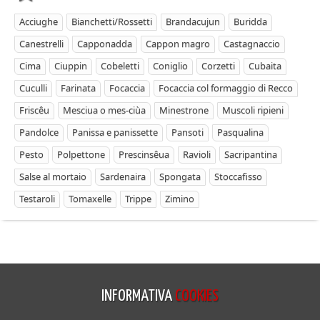
Acciughe
Bianchetti/Rossetti
Brandacujun
Buridda
Canestrelli
Capponadda
Cappon magro
Castagnaccio
Cima
Ciuppin
Cobeletti
Coniglio
Corzetti
Cubaita
Cuculli
Farinata
Focaccia
Focaccia col formaggio di Recco
Friscêu
Mesciua o mes-ciùa
Minestrone
Muscoli ripieni
Pandolce
Panissa e panissette
Pansoti
Pasqualina
Pesto
Polpettone
Prescinsêua
Ravioli
Sacripantina
Salse al mortaio
Sardenaira
Spongata
Stoccafisso
Testaroli
Tomaxelle
Trippe
Zimino
INFORMATIVA
COOKIES