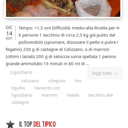
DIC
Tempo: >1,5 ore Difficoltà: medio-alta Ricetta per 4-
14
6 persone 1 tacchino di circa 2,5 kg già pulito dal
2021
pollivendolo (spiumare, disossare il petto e pulire i
fegatini) 250 g di castagne di Calizzano, o di marroni
(ottimi i laziali) 200 g di salsiccia suina spellata 1 panino
grande ammollato 15 minuti in 80 ml di ...
Ligucibario
leggi tutto →
calizzano
ciliegiolo
doc
tigullio
l'avvento con
ligucibario
marroni
Natale
tacchino alle
castagne
IL TOP
DEL TIPICO