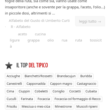
foglie della ruta, sia come sia, vanno usate come
insaporitore (anche e sovente per la grappa, l’aceto, l’olio…)
in piccole dosi, altrimenti si ...
Alfabeto del Gusto di Umberto Curti
leggi tutto →
·
R - Alfabeto
aceto
cucina
ligure
grappa
olio
rua
ruta
tossicit
à
IL TOP
DEL TIPICO
Acciughe
Bianchetti/Rossetti
Brandacujun
Buridda
Canestrelli
Capponadda
Cappon magro
Castagnaccio
Cima
Ciuppin
Cobeletti
Coniglio
Corzetti
Cubaita
Cuculli
Farinata
Focaccia
Focaccia col formaggio di Recco
Friscêu
Mesciua o mes-ciùa
Minestrone
Muscoli ripieni