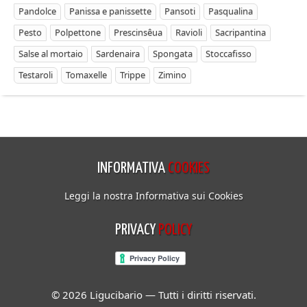
Pandolce
Panissa e panissette
Pansoti
Pasqualina
Pesto
Polpettone
Prescinsêua
Ravioli
Sacripantina
Salse al mortaio
Sardenaira
Spongata
Stoccafisso
Testaroli
Tomaxelle
Trippe
Zimino
INFORMATIVA
COOKIES
Leggi la nostra Informativa sui Cookies
PRIVACY
POLICY
© 2026 Ligucibario — Tutti i diritti riservati.