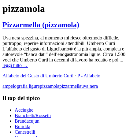
pizzamola
Pizzarmella (pizzamola)
Uva nera spezzina, al momento mi riesce oltremodo difficile,
purtroppo, reperire informazioni attendibili. Umberto Curti
L’alfabeto del gusto di Ligucibario® è la più ampia, completa e
autorevole “banca dati” dell’enogastronomia ligure. Circa 1.500
voci che Umberto Curti in decenni di lavoro ha redatto e poi ...
leggi tutto →
Alfabeto del Gusto di Umberto Curti
·
P - Alfabeto
ampelografia ligure
pizzamola
pizzarmella
uva nera
Il top del tipico
Acciughe
Bianchetti/Rossetti
Brandacujun
Buridda
Canestrelli