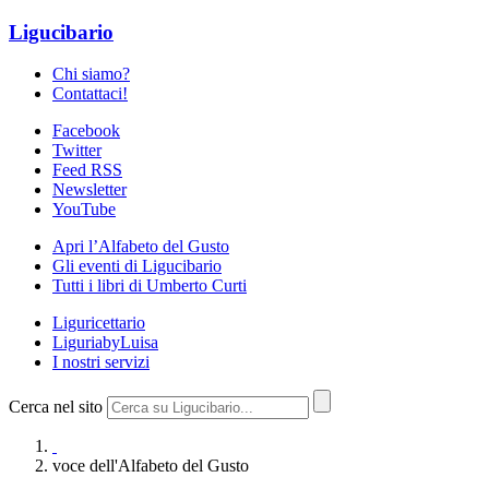
Ligucibario
Chi siamo?
Contattaci!
Facebook
Twitter
Feed RSS
Newsletter
YouTube
Apri l’Alfabeto del Gusto
Gli eventi di Ligucibario
Tutti i libri di Umberto Curti
Liguricettario
LiguriabyLuisa
I nostri servizi
Cerca nel sito
voce dell'Alfabeto del Gusto