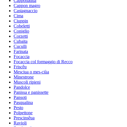
Capponadda
Cappon magro
Castagnaccio
Cima
Ciuppin
Cobeletti
Coniglio
Corzetti
Cubaita
Cuculli
Farinata
Focaccia
Focaccia col formaggio di Recco
Friscêu
Mesciua o mes-ciùa
Minestrone
Muscoli ripieni
Pandolce
Panissa e panissette
Pansoti
Pasqualina
Pesto
Polpettone
Prescinsêua
Ravioli