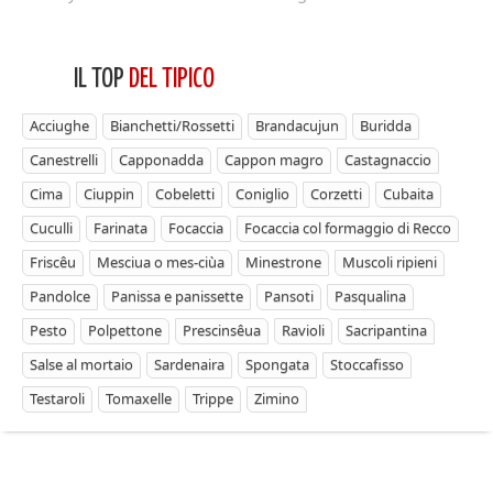
IL TOP
DEL TIPICO
Acciughe
Bianchetti/Rossetti
Brandacujun
Buridda
Canestrelli
Capponadda
Cappon magro
Castagnaccio
Cima
Ciuppin
Cobeletti
Coniglio
Corzetti
Cubaita
Cuculli
Farinata
Focaccia
Focaccia col formaggio di Recco
Friscêu
Mesciua o mes-ciùa
Minestrone
Muscoli ripieni
Pandolce
Panissa e panissette
Pansoti
Pasqualina
Pesto
Polpettone
Prescinsêua
Ravioli
Sacripantina
Salse al mortaio
Sardenaira
Spongata
Stoccafisso
Testaroli
Tomaxelle
Trippe
Zimino