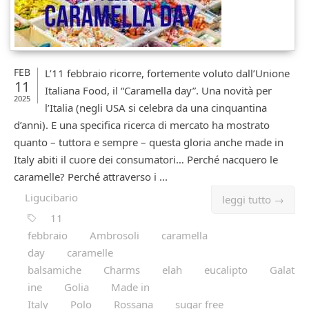
FEB
L’11 febbraio ricorre, fortemente voluto dall’Unione
11
Italiana Food, il “Caramella day”. Una novità per
2025
l’Italia (negli USA si celebra da una cinquantina
d’anni). E una specifica ricerca di mercato ha mostrato
quanto – tuttora e sempre – questa gloria anche made in
Italy abiti il cuore dei consumatori… Perché nacquero le
caramelle? Perché attraverso i ...
Ligucibario
leggi tutto →
11
febbraio
Ambrosoli
caramella
day
caramelle
balsamiche
Charms
elah
eucalipto
Galat
ine
Golia
Made in
Italy
Polo
Rossana
sugar free