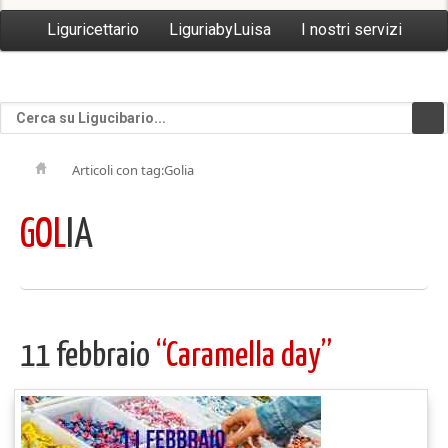
Liguricettario
LiguriabyLuisa
I nostri servizi
Articoli con tag:Golia
GOL
IA
11 febbraio
“Caramella day”