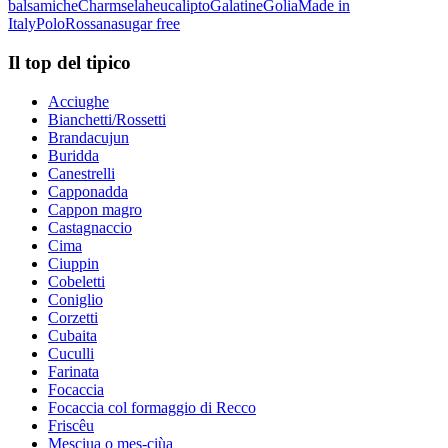
balsamiche
Charms
elah
eucalipto
Galatine
Golia
Made in
Italy
Polo
Rossana
sugar free
Il top del tipico
Acciughe
Bianchetti/Rossetti
Brandacujun
Buridda
Canestrelli
Capponadda
Cappon magro
Castagnaccio
Cima
Ciuppin
Cobeletti
Coniglio
Corzetti
Cubaita
Cuculli
Farinata
Focaccia
Focaccia col formaggio di Recco
Friscêu
Mesciua o mes-ciùa