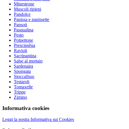
Minestrone
Muscoli ripieni
Pandolce
Panissa e panissette
Pansoti
Pasqualina
Pesto
Polpettone
Prescinsêua
Ravioli
Sacripantina
Salse al mortaio
Sardenaira
Spongata
Stoccafisso
Testaroli
Tomaxelle
Trippe
Zimino
Informativa cookies
Leggi la nostra Informativa sui Cookies