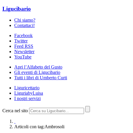
Ligucibario
Chi siamo?
Contattaci!
Facebook
Twitter
Feed RSS
Newsletter
YouTube
Apri l’Alfabeto del Gusto
Gli eventi di Ligucibario
Tutti i libri di Umberto Curti
Liguricettario
LiguriabyLuisa
I nostri servizi
Cerca nel sito
Articoli con tag:Ambrosoli