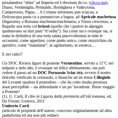
pissalandrea “abita” ad Imperia ed è divenuta de.co. (
clicca qui
),
Diano, Ventimiglia, Perinaldo, Bordighera e Vallecrosia,
Camporosso, Pigna… A Ceriana infornano pan sciacau, a
Dolceacqua pasta cu a pumata/cun a bagna, ad
Apricale machetusa
(fügassön), a Bussana machetaia/machetaera, a Triora crescenza, a
Bajardo una torta col
brüssö
(quello che i pastori in alpeggio
spalmavano su duri pani “d’ordiu”). Sia come sia e ovunque sia, si
tratta in definitiva di una torta salata piacevolissima in tutte le
occasioni, come appetizer, come piatto unico, come stuzzichino da
aperitivi, come “matafame”, in agriturismo, in enoteca…
E nei calici?
Un DOC Riviera ligure di ponente
Vermentino
, servito a 11°C nei
tulipani a stelo alto, è ovunque un felice abbinamento, ma può
cedere il passo ad un
DOC Pornassio Sciac-trà
, ovvero il nostro
dolcetto vinificato in cerasuolo, o finanche ad un tenue
Ciliegiolo
del Levante qualora il pomodoro – che da cotto risulta presenza
assai percepibile – sia abbondante e un po’ invadente. Buon viaggio
a Ponente!
(1). U. Curti,
Il cibo in Liguria dalla preistoria all’età romana
, ed.
De Ferrari, Genova, 2011
Umberto Curti
(articolo di proprietà dell’autore, concesso originariamente ad altra
piattaforma ed ora non più online)