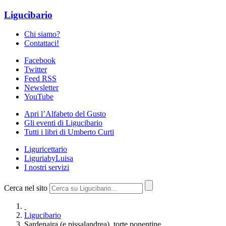
Ligucibario
Chi siamo?
Contattaci!
Facebook
Twitter
Feed RSS
Newsletter
YouTube
Apri l’Alfabeto del Gusto
Gli eventi di Ligucibario
Tutti i libri di Umberto Curti
Liguricettario
LiguriabyLuisa
I nostri servizi
Cerca nel sito
Ligucibario
Sardenaira (e pissalandrea), torte ponentine