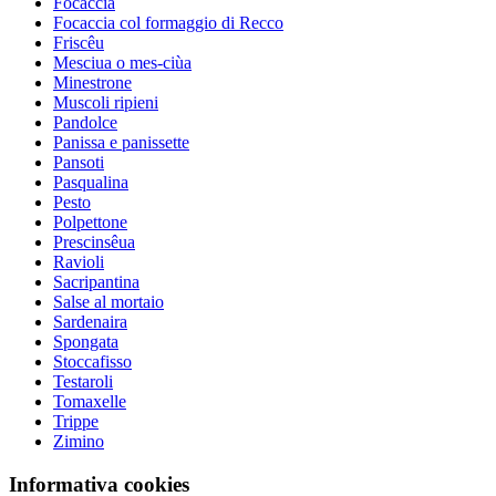
Focaccia
Focaccia col formaggio di Recco
Friscêu
Mesciua o mes-ciùa
Minestrone
Muscoli ripieni
Pandolce
Panissa e panissette
Pansoti
Pasqualina
Pesto
Polpettone
Prescinsêua
Ravioli
Sacripantina
Salse al mortaio
Sardenaira
Spongata
Stoccafisso
Testaroli
Tomaxelle
Trippe
Zimino
Informativa cookies