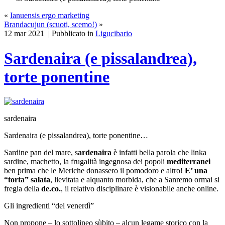
«
Ianuensis ergo marketing
Brandacujun (scuoti, scemo!)
»
12 mar 2021 | Pubblicato in
Ligucibario
Sardenaira (e pissalandrea),
torte ponentine
sardenaira
Sardenaira (e pissalandrea), torte ponentine…
Sardine pan del mare, s
ardenaira
è infatti bella parola che linka
sardine, machetto, la frugalità ingegnosa dei popoli
mediterranei
ben prima che le Meriche donassero il pomodoro e altro!
E’ una
“torta” salata
, lievitata e alquanto morbida, che a Sanremo ormai si
fregia della
de.co.
, il relativo disciplinare è visionabile anche online.
Gli ingredienti “del venerdì”
Non propone – lo sottolineo sùbito – alcun legame storico con la