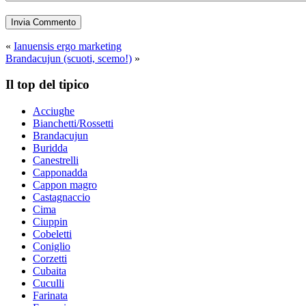
«
Ianuensis ergo marketing
Brandacujun (scuoti, scemo!)
»
Il top del tipico
Acciughe
Bianchetti/Rossetti
Brandacujun
Buridda
Canestrelli
Capponadda
Cappon magro
Castagnaccio
Cima
Ciuppin
Cobeletti
Coniglio
Corzetti
Cubaita
Cuculli
Farinata