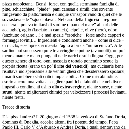
pizza napoletana. Bensì, forse, con quella sterminata famiglia di
pitte, schiacchiate, “piade”, pani carasau e simili, che sovente
fungevano da piatto/mensa e dunque s’insaporivano di quel che le
sovrastava e le “sgocciolava”. Nel caso della
Liguria
– regione
costiera – poteva trattarsi di sardine (“pan del mare” al pari delle
acciughe), aglio (lasciato in camicia), cipolle, olive (nere), odori
(anzitutto origano…) e mai spezie “esotiche”, forse anche capperi e
formaggi (ovini)… Ingredienti e condimenti anche – come si dice –
di riciclo, e sempre sua maestà l’aglio a far da “nutraceutico”. Alle
sardine poi successero pure le
acciughe
e putine (avannotti), un po’
meno amare, e meno pungenti nelle narici e sulla lingua. Oggi, per
questo genere di torte, ogni massaia e tortaio ponentino segue la
propria ricetta (erano un po’ il
rito del venerdì
), ma cucinarle bene
risultava indispensabile alle ventimigliesi che desiderassero sposarsi,
i mariti sarebbero stati critici implacabili… Come mia abitudine,
esorto ancora una volta a scegliere panifici e fainotti che nei diversi
impasti o condimenti usino
olio extravergine
, niente sanse, niente
strutti, niente miglioratori chimici per velocizzare i processi lievitanti,
niente fretta.
Tracce di storia
E la pissalandrea? Il 20 giugno del 1538 la vedova di Stefano Doria,
dominus di Oneglia, accolse alcuni fra i potenti del tempo, Papa
Paolo III, Carlo V d’Asburgo e Andrea Doria, i quali rientravano da