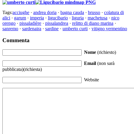
Tags:
acciughe
·
andrea doria
·
bagna cauda
·
brusso
·
colatura di
alici
·
garum
·
imperia
·
ligucibario
·
liguria
·
machetusa
·
nico
orengo
·
pissaladière
·
pissalandrea
·
relitto di diano marina
·
sanremo
·
sardenaira
·
sardine
·
umberto curti
·
vitigno vermentino
Commenta
Nome
(richiesto)
Email
(non sarà
pubblicata)(richiesta)
Website