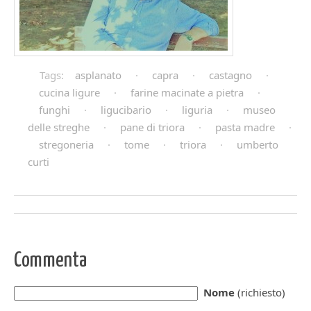
Tags:
asplanato
·
capra
·
castagno
·
cucina ligure
·
farine macinate a pietra
·
funghi
·
ligucibario
·
liguria
·
museo
delle streghe
·
pane di triora
·
pasta madre
·
stregoneria
·
tome
·
triora
·
umberto
curti
Commenta
Nome
(richiesto)