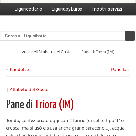
Liguricettario
LiguriabyLuisa
I nostri servizi
voce dell'Alfabeto del Gusto
Pane di Triora (IM)
«
Pandolce
Panella
»
|
Alfabeto del Gusto
Pane di
Triora (IM)
Tondo, confezionato oggi con 2 farine (di solito tipo ‘1’ e
crusca, ma si usò e s’usa anche grano saraceno…), acqua,
sale e lievito madre/di birra, pesa circa un chilo, ma vi