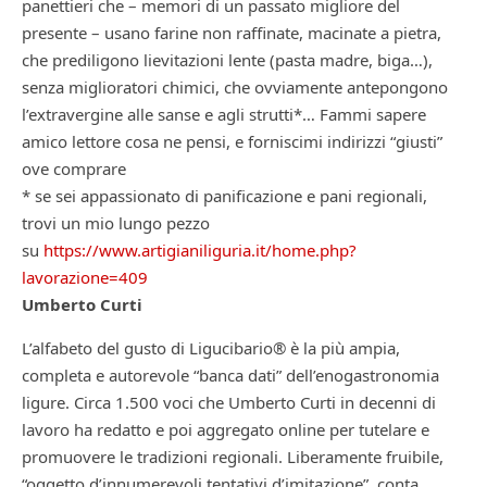
panettieri che – memori di un passato migliore del
presente – usano farine non raffinate, macinate a pietra,
che prediligono lievitazioni lente (pasta madre, biga…),
senza miglioratori chimici, che ovviamente antepongono
l’extravergine alle sanse e agli strutti*… Fammi sapere
amico lettore cosa ne pensi, e forniscimi indirizzi “giusti”
ove comprare
* se sei appassionato di panificazione e pani regionali,
trovi un mio lungo pezzo
su
https://www.artigianiliguria.it/home.php?
lavorazione=409
Umberto Curti
L’alfabeto del gusto di Ligucibario® è la più ampia,
completa e autorevole “banca dati” dell’enogastronomia
ligure. Circa 1.500 voci che Umberto Curti in decenni di
lavoro ha redatto e poi aggregato online per tutelare e
promuovere le tradizioni regionali. Liberamente fruibile,
“oggetto d’innumerevoli tentativi d’imitazione”, conta