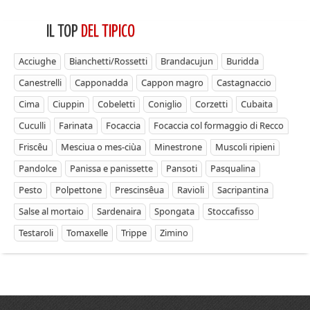
IL TOP
DEL TIPICO
Acciughe
Bianchetti/Rossetti
Brandacujun
Buridda
Canestrelli
Capponadda
Cappon magro
Castagnaccio
Cima
Ciuppin
Cobeletti
Coniglio
Corzetti
Cubaita
Cuculli
Farinata
Focaccia
Focaccia col formaggio di Recco
Friscêu
Mesciua o mes-ciùa
Minestrone
Muscoli ripieni
Pandolce
Panissa e panissette
Pansoti
Pasqualina
Pesto
Polpettone
Prescinsêua
Ravioli
Sacripantina
Salse al mortaio
Sardenaira
Spongata
Stoccafisso
Testaroli
Tomaxelle
Trippe
Zimino