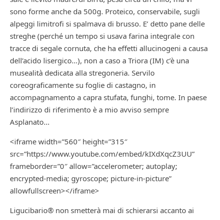
sono forme anche da 500g. Proteico, conservabile, sugli
alpeggi limitrofi si spalmava di brusso. E’ detto pane delle
streghe (perché un tempo si usava farina integrale con
tracce di segale cornuta, che ha effetti allucinogeni a causa
dell’acido lisergico…), non a caso a Triora (IM) c’è una
musealità dedicata alla stregoneria. Servilo
coreograficamente su foglie di castagno, in
accompagnamento a capra stufata, funghi, tome. In paese
l’indirizzo di riferimento è a mio avviso sempre
Asplanato…
<iframe width=”560″ height=”315″
src=”https://www.youtube.com/embed/kIXdXqcZ3UU”
frameborder=”0″ allow=”accelerometer; autoplay;
encrypted-media; gyroscope; picture-in-picture”
allowfullscreen></iframe>
Ligucibario® non smetterà mai di schierarsi accanto ai