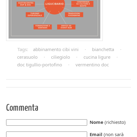
Tags:
abbinamento cibi vini
·
bianchetta
·
cerasuolo
·
ciliegiolo
·
cucina ligure
·
doc tigullio-portofino
·
vermentino doc
Commenta
Nome
(richiesto)
Email
(non sarà