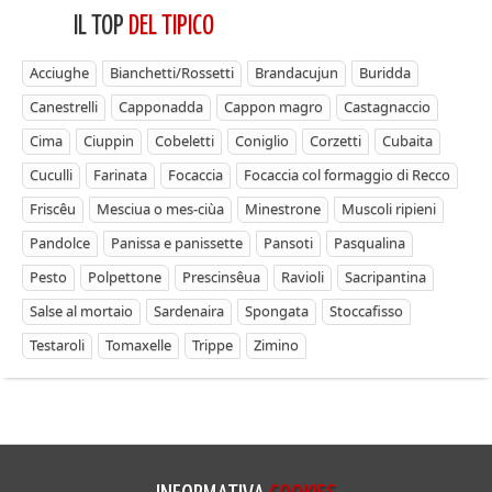
IL TOP
DEL TIPICO
Acciughe
Bianchetti/Rossetti
Brandacujun
Buridda
Canestrelli
Capponadda
Cappon magro
Castagnaccio
Cima
Ciuppin
Cobeletti
Coniglio
Corzetti
Cubaita
Cuculli
Farinata
Focaccia
Focaccia col formaggio di Recco
Friscêu
Mesciua o mes-ciùa
Minestrone
Muscoli ripieni
Pandolce
Panissa e panissette
Pansoti
Pasqualina
Pesto
Polpettone
Prescinsêua
Ravioli
Sacripantina
Salse al mortaio
Sardenaira
Spongata
Stoccafisso
Testaroli
Tomaxelle
Trippe
Zimino