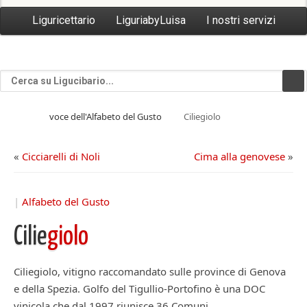
Liguricettario
LiguriabyLuisa
I nostri servizi
voce dell'Alfabeto del Gusto
Ciliegiolo
«
Cicciarelli di Noli
Cima alla genovese
»
|
Alfabeto del Gusto
Cilie
giolo
Ciliegiolo, vitigno raccomandato sulle province di Genova
e della Spezia. Golfo del Tigullio-Portofino è una DOC
vinicola che dal 1997 riunisce 36 Comuni,