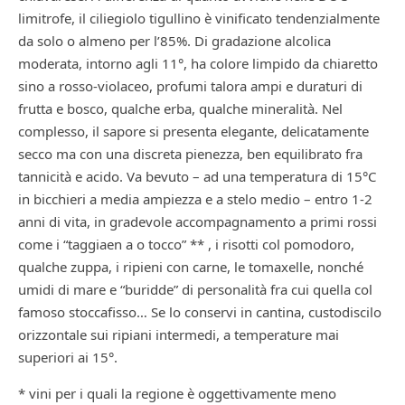
limitrofe, il ciliegiolo tigullino è vinificato tendenzialmente
da solo o almeno per l’85%. Di gradazione alcolica
moderata, intorno agli 11°, ha colore limpido da chiaretto
sino a rosso-violaceo, profumi talora ampi e duraturi di
frutta e bosco, qualche erba, qualche mineralità. Nel
complesso, il sapore si presenta elegante, delicatamente
secco ma con una discreta pienezza, ben equilibrato fra
tannicità e acido. Va bevuto – ad una temperatura di 15°C
in bicchieri a media ampiezza e a stelo medio – entro 1-2
anni di vita, in gradevole accompagnamento a primi rossi
come i “taggiaen a o tocco” ** , i risotti col pomodoro,
qualche zuppa, i ripieni con carne, le tomaxelle, nonché
umidi di mare e “buridde” di personalità fra cui quella col
famoso stoccafisso… Se lo conservi in cantina, custodiscilo
orizzontale sui ripiani intermedi, a temperature mai
superiori ai 15°.
* vini per i quali la regione è oggettivamente meno