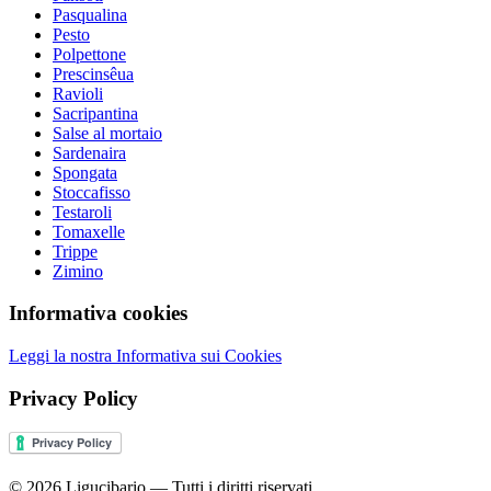
Pasqualina
Pesto
Polpettone
Prescinsêua
Ravioli
Sacripantina
Salse al mortaio
Sardenaira
Spongata
Stoccafisso
Testaroli
Tomaxelle
Trippe
Zimino
Informativa cookies
Leggi la nostra Informativa sui Cookies
Privacy Policy
© 2026 Ligucibario — Tutti i diritti riservati.