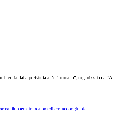
 in Liguria dalla preistoria all’età romana”, organizzata da “A
bormani
lunae
matriarcato
mediterraneo
origini dei