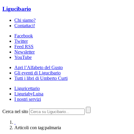
Ligucibario
Chi siamo?
Contattaci!
Facebook
Twitter
Feed RSS
Newsletter
YouTube
Apri l’Alfabeto del Gusto
Gli eventi di Ligucibario
Tutti i libri di Umberto Curti
Liguricettario
LiguriabyLuisa
I nostri servizi
Cerca nel sito
Articoli con tag:palmaria