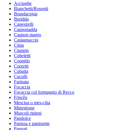
Acciughe
Bianchetti/Rossetti
Brandacujun
Buridda
Canestrelli
Capponadda
Cappon magro
Castagnaccio
Cima
Ciuppin
Cobeletti
Coniglio
Corzetti
Cubaita
Cuculli
Farinata
Focaccia
Focaccia col formaggio di Recco
Friscêu
Mesciua o mes-ciùa
Minestrone
Muscoli ripieni
Pandolce
Panissa e panissette
Pansoti