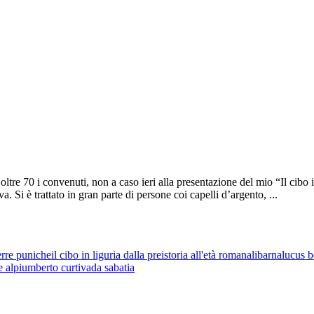
 oltre 70 i convenuti, non a caso ieri alla presentazione del mio “Il cibo
Si è trattato in gran parte di persone coi capelli d’argento, ...
rre puniche
il cibo in liguria dalla preistoria all'età romana
libarna
lucus 
e alpi
umberto curti
vada sabatia