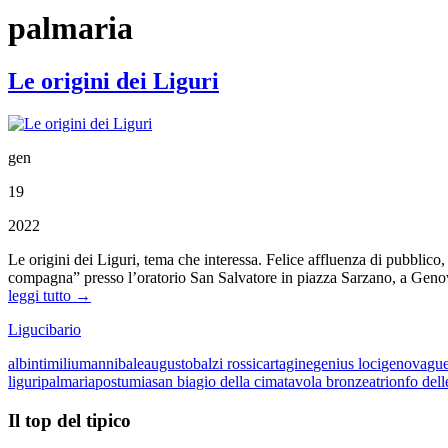
palmaria
Le origini dei Liguri
gen
19
2022
Le origini dei Liguri, tema che interessa. Felice affluenza di pubblico,
compagna” presso l’oratorio San Salvatore in piazza Sarzano, a Genova. 
leggi tutto →
Ligucibario
albintimilium
annibale
augusto
balzi rossi
cartagine
genius loci
genova
gue
liguri
palmaria
postumia
san biagio della cima
tavola bronzea
trionfo dell
Il top del tipico