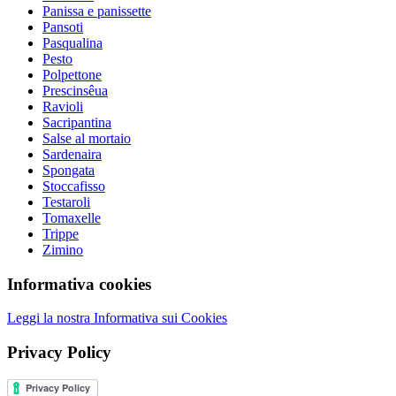
Panissa e panissette
Pansoti
Pasqualina
Pesto
Polpettone
Prescinsêua
Ravioli
Sacripantina
Salse al mortaio
Sardenaira
Spongata
Stoccafisso
Testaroli
Tomaxelle
Trippe
Zimino
Informativa cookies
Leggi la nostra Informativa sui Cookies
Privacy Policy