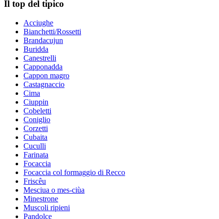
Il top del tipico
Acciughe
Bianchetti/Rossetti
Brandacujun
Buridda
Canestrelli
Capponadda
Cappon magro
Castagnaccio
Cima
Ciuppin
Cobeletti
Coniglio
Corzetti
Cubaita
Cuculli
Farinata
Focaccia
Focaccia col formaggio di Recco
Friscêu
Mesciua o mes-ciùa
Minestrone
Muscoli ripieni
Pandolce