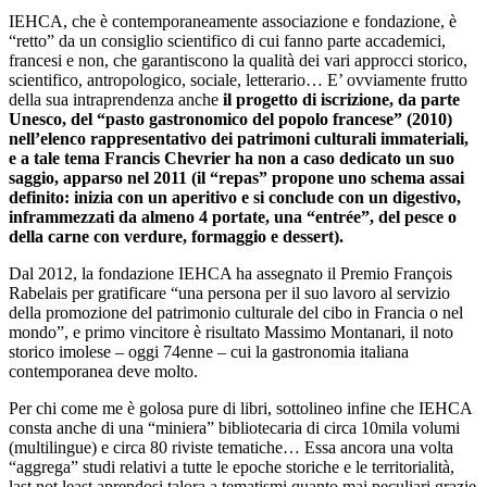
IEHCA, che è contemporaneamente associazione e fondazione, è
“retto” da un consiglio scientifico di cui fanno parte accademici,
francesi e non, che garantiscono la qualità dei vari approcci storico,
scientifico, antropologico, sociale, letterario… E’ ovviamente frutto
della sua intraprendenza anche
il progetto di iscrizione, da parte
Unesco, del “pasto gastronomico del popolo francese” (2010)
nell’elenco rappresentativo dei patrimoni culturali immateriali,
e a tale tema Francis Chevrier ha non a caso dedicato un suo
saggio, apparso nel 2011 (il “repas” propone uno schema assai
definito: inizia con un aperitivo e si conclude con un digestivo,
inframmezzati da almeno 4 portate, una “entrée”, del pesce o
della carne con verdure, formaggio e dessert).
Dal 2012, la fondazione IEHCA ha assegnato il Premio François
Rabelais per gratificare “una persona per il suo lavoro al servizio
della promozione del patrimonio culturale del cibo in Francia o nel
mondo”, e primo vincitore è risultato Massimo Montanari, il noto
storico imolese – oggi 74enne – cui la gastronomia italiana
contemporanea deve molto.
Per chi come me è golosa pure di libri, sottolineo infine che IEHCA
consta anche di una “miniera” bibliotecaria di circa 10mila volumi
(multilingue) e circa 80 riviste tematiche… Essa ancora una volta
“aggrega” studi relativi a tutte le epoche storiche e le territorialità,
last not least aprendosi talora a tematismi quanto mai peculiari grazie