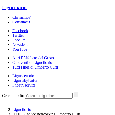
Ligucibario
Chi siamo?
Contattaci!
Facebook
Twitter
Feed RSS
Newsletter
YouTube
Apri l’Alfabeto del Gusto
Gli eventi di Ligucibario
Tutti i libri di Umberto Curti
Liguricettario
LiguriabyLuisa
I nostri servizi
Cerca nel sito
Ligucibario
IEHCA, felice networking Umberto Curti!