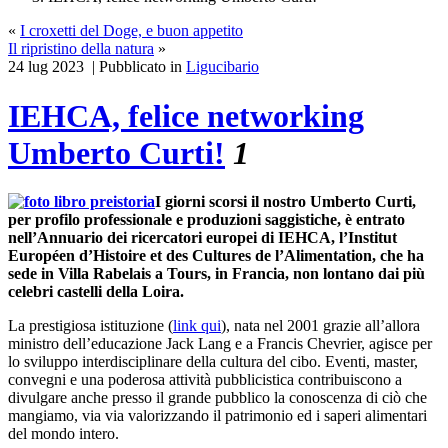
«
I croxetti del Doge, e buon appetito
Il ripristino della natura
»
24 lug 2023 | Pubblicato in
Ligucibario
IEHCA, felice networking
Umberto Curti!
1
I giorni scorsi il nostro Umberto Curti,
per profilo professionale e produzioni saggistiche, è entrato
nell’Annuario dei ricercatori europei di IEHCA, l’Institut
Européen d’Histoire et des Cultures de l’Alimentation, che ha
sede in Villa Rabelais a Tours, in Francia, non lontano dai più
celebri castelli della Loira.
La prestigiosa istituzione (
link qui
), nata nel 2001 grazie all’allora
ministro dell’educazione Jack Lang e a Francis Chevrier, agisce per
lo sviluppo interdisciplinare della cultura del cibo. Eventi, master,
convegni e una poderosa attività pubblicistica contribuiscono a
divulgare anche presso il grande pubblico la conoscenza di ciò che
mangiamo, via via valorizzando il patrimonio ed i saperi alimentari
del mondo intero.