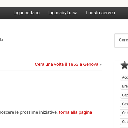
Liguricettario
LiguriabyLuisa
I nostri servizi
la
C’era una volta il 1863 a Genova
»
Acc
Bra
Ca
Cas
onoscere le prossime iniziative,
torna alla pagina
Cob
Cub