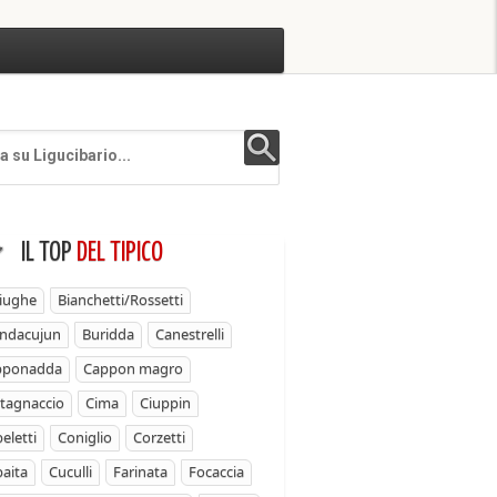
IL TOP
DEL TIPICO
iughe
Bianchetti/Rossetti
ndacujun
Buridda
Canestrelli
pponadda
Cappon magro
tagnaccio
Cima
Ciuppin
eletti
Coniglio
Corzetti
aita
Cuculli
Farinata
Focaccia