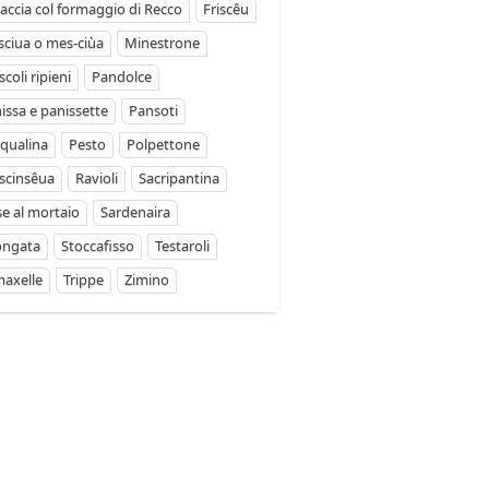
accia col formaggio di Recco
Friscêu
ciua o mes-ciùa
Minestrone
coli ripieni
Pandolce
issa e panissette
Pansoti
qualina
Pesto
Polpettone
scinsêua
Ravioli
Sacripantina
se al mortaio
Sardenaira
ongata
Stoccafisso
Testaroli
axelle
Trippe
Zimino