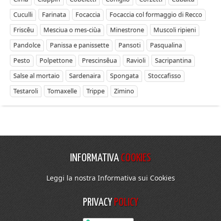
Cuculli
Farinata
Focaccia
Focaccia col formaggio di Recco
Friscêu
Mesciua o mes-ciùa
Minestrone
Muscoli ripieni
Pandolce
Panissa e panissette
Pansoti
Pasqualina
Pesto
Polpettone
Prescinsêua
Ravioli
Sacripantina
Salse al mortaio
Sardenaira
Spongata
Stoccafisso
Testaroli
Tomaxelle
Trippe
Zimino
INFORMATIVA
COOKIES
Leggi la nostra Informativa sui Cookies
PRIVACY
POLICY