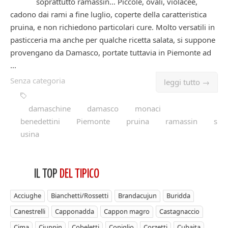
soprattutto ramassin… Piccole, ovali, violacee,
cadono dai rami a fine luglio, coperte della caratteristica
pruina, e non richiedono particolari cure. Molto versatili in
pasticceria ma anche per qualche ricetta salata, si suppone
provengano da Damasco, portate tuttavia in Piemonte ad
...
Senza categoria
leggi tutto →
damaschine
damasco
monaci
benedettini
Piemonte
pruina
ramassin
s
usina
IL TOP
DEL TIPICO
Acciughe
Bianchetti/Rossetti
Brandacujun
Buridda
Canestrelli
Capponadda
Cappon magro
Castagnaccio
Cima
Ciuppin
Cobeletti
Coniglio
Corzetti
Cubaita