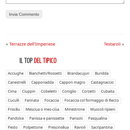
«
Terrazze dell’Imperiese
Testaroli
»
IL TOP
DEL TIPICO
Acciughe
Bianchetti/Rossetti
Brandacujun
Buridda
Canestrelli
Capponadda
Cappon magro
Castagnaccio
Cima
Ciuppin
Cobeletti
Coniglio
Corzetti
Cubaita
Cuculli
Farinata
Focaccia
Focaccia col formaggio di Recco
Friscêu
Mesciua o mes-ciùa
Minestrone
Muscoli ripieni
Pandolce
Panissa e panissette
Pansoti
Pasqualina
Pesto
Polpettone
Prescinsêua
Ravioli
Sacripantina