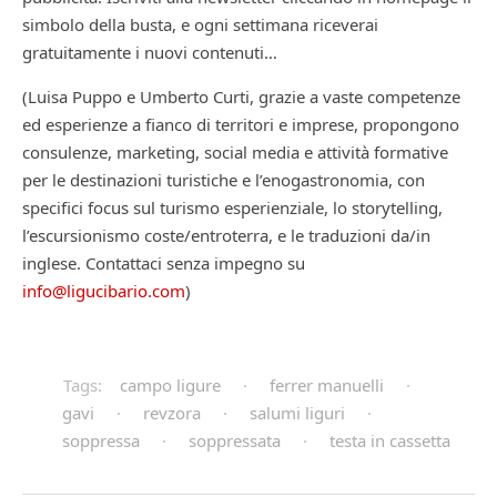
simbolo della busta, e ogni settimana riceverai
gratuitamente i nuovi contenuti…
(Luisa Puppo e Umberto Curti, grazie a vaste competenze
ed esperienze a fianco di territori e imprese, propongono
consulenze, marketing, social media e attività formative
per le destinazioni turistiche e l’enogastronomia, con
specifici focus sul turismo esperienziale, lo storytelling,
l’escursionismo coste/entroterra, e le traduzioni da/in
inglese. Contattaci senza impegno su
info@ligucibario.com
)
Tags:
campo ligure
·
ferrer manuelli
·
gavi
·
revzora
·
salumi liguri
·
soppressa
·
soppressata
·
testa in cassetta