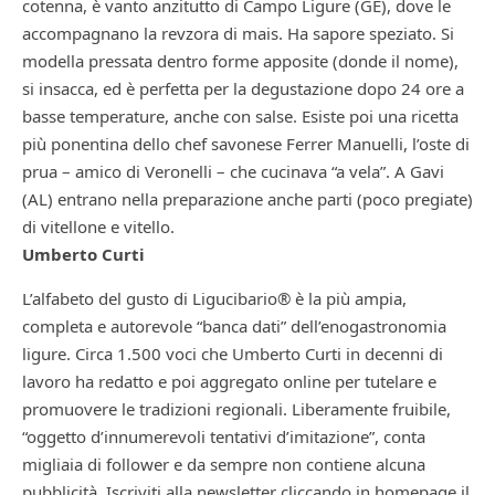
cotenna, è vanto anzitutto di Campo Ligure (GE), dove le
accompagnano la revzora di mais. Ha sapore speziato. Si
modella pressata dentro forme apposite (donde il nome),
si insacca, ed è perfetta per la degustazione dopo 24 ore a
basse temperature, anche con salse. Esiste poi una ricetta
più ponentina dello chef savonese Ferrer Manuelli, l’oste di
prua – amico di Veronelli – che cucinava “a vela”. A Gavi
(AL) entrano nella preparazione anche parti (poco pregiate)
di vitellone e vitello.
Umberto Curti
L’alfabeto del gusto di Ligucibario® è la più ampia,
completa e autorevole “banca dati” dell’enogastronomia
ligure. Circa 1.500 voci che Umberto Curti in decenni di
lavoro ha redatto e poi aggregato online per tutelare e
promuovere le tradizioni regionali. Liberamente fruibile,
“oggetto d’innumerevoli tentativi d’imitazione”, conta
migliaia di follower e da sempre non contiene alcuna
pubblicità. Iscriviti alla newsletter cliccando in homepage il