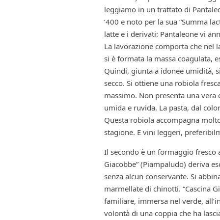
leggiamo in un trattato di Pantal
‘400 e noto per la sua “Summa lact
latte e i derivati: Pantaleone vi an
La lavorazione comporta che nel la
si è formata la massa coagulata, es
Quindi, giunta a idonee umidità, s
secco. Si ottiene una robiola fresc
massimo. Non presenta una vera cro
umida e ruvida. La pasta, dal colo
Questa robiola accompagna molto b
stagione. E vini leggeri, preferibi
Il secondo è un formaggio fresco a
Giacobbe” (Piampaludo) deriva esc
senza alcun conservante. Si abbin
marmellate di chinotti. “Cascina 
familiare, immersa nel verde, all’
volontà di una coppia che ha lascia