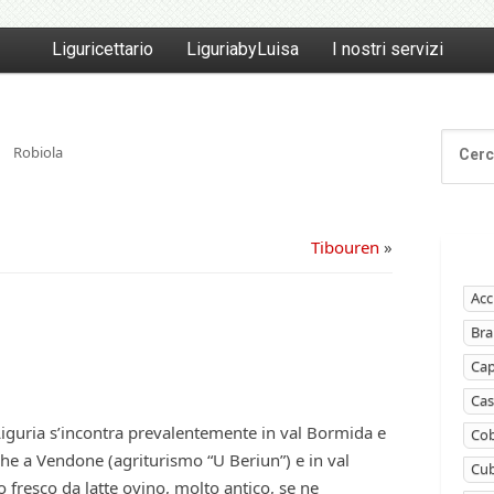
Liguricettario
LiguriabyLuisa
I nostri servizi
Robiola
Tibouren
»
Acc
Bra
Ca
Cas
Liguria s’incontra prevalentemente in val Bormida e
Cob
he a Vendone (agriturismo “U Beriun”) e in val
Cub
 fresco da latte ovino, molto antico, se ne