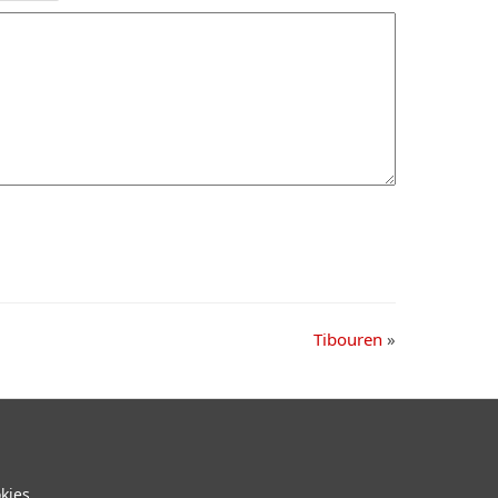
Tibouren
»
kies