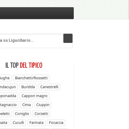
IL TOP
DEL TIPICO
iughe
Bianchetti/Rossetti
ndacujun
Buridda
Canestrelli
pponadda
Cappon magro
tagnaccio
Cima
Ciuppin
eletti
Coniglio
Corzetti
aita
Cuculli
Farinata
Focaccia