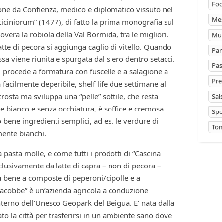
Foc
eone da Confienza, medico e diplomatico vissuto nel
Mes
iciniorum” (1477), di fatto la prima monografia sul
novera la robiola della Val Bormida, tra le migliori.
Mus
tte di pecora si aggiunga caglio di vitello. Quando
Pan
sa viene riunita e spurgata dal siero dentro setacci.
Pas
i procede a formatura con fuscelle e a salagione a
Pre
a facilmente deperibile, shelf life due settimane al
sta ma sviluppa una “pelle” sottile, che resta
Sal
re bianco e senza occhiatura, è soffice e cremosa.
Sp
ene ingredienti semplici, ad es. le verdure di
Tom
lmente bianchi.
 pasta molle, e come tutti i prodotti di “Cascina
lusivamente da latte di capra – non di pecora –
a bene a composte di peperoni/cipolle e a
Giacobbe” è un’azienda agricola a conduzione
interno dell’Unesco Geopark del Beigua. E’ nata dalla
to la città per trasferirsi in un ambiente sano dove