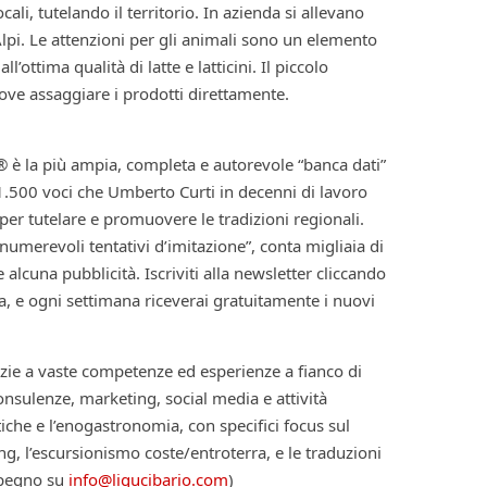
cali, tutelando il territorio. In azienda si allevano
pi. Le attenzioni per gli animali sono un elemento
’ottima qualità di latte e latticini. Il piccolo
dove assaggiare i prodotti direttamente.
o® è la più ampia, completa e autorevole “banca dati”
1.500 voci che Umberto Curti in decenni di lavoro
per tutelare e promuovere le tradizioni regionali.
numerevoli tentativi d’imitazione”, conta migliaia di
lcuna pubblicità. Iscriviti alla newsletter cliccando
, e ogni settimana riceverai gratuitamente i nuovi
zie a vaste competenze ed esperienze a fianco di
nsulenze, marketing, social media e attività
tiche e l’enogastronomia, con specifici focus sul
ing, l’escursionismo coste/entroterra, e le traduzioni
mpegno su
info@ligucibario.com
)