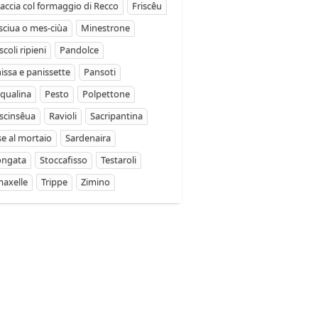
accia col formaggio di Recco
Friscêu
ciua o mes-ciùa
Minestrone
coli ripieni
Pandolce
issa e panissette
Pansoti
qualina
Pesto
Polpettone
scinsêua
Ravioli
Sacripantina
se al mortaio
Sardenaira
ongata
Stoccafisso
Testaroli
axelle
Trippe
Zimino