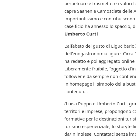
perpetuare e trasmettere i valori lo
capre Saanen e Camosciate delle Al
importantissimo e contribuiscono all
caseificio ha annesso lo spaccio, 
Umberto Curti
L’alfabeto del gusto di Ligucibari
dell’enogastronomia ligure. Circa 
ha redatto e poi aggregato online 
Liberamente fruibile, “oggetto d’in
follower e da sempre non contiene a
in homepage il simbolo della busta
contenuti…
(Luisa Puppo e Umberto Curti, gra
territori e imprese, propongono co
formative per le destinazioni turis
turismo esperienziale, lo storytell
da/in inglese. Contattaci senza i