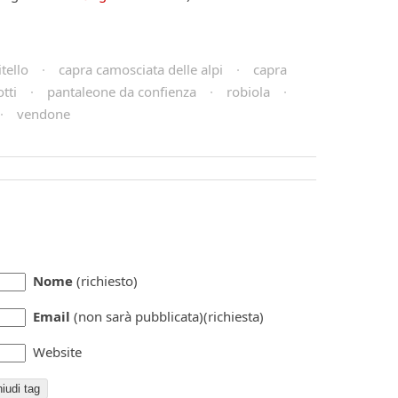
itello
·
capra camosciata delle alpi
·
capra
tti
·
pantaleone da confienza
·
robiola
·
·
vendone
Nome
(richiesto)
Email
(non sarà pubblicata)(richiesta)
Website