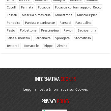
Cuculli
Farinata
Focaccia
Focaccia col formaggio di Recco
Friscêu
Mesciua o mes-ciùa
Minestrone
Muscoli ripieni
Pandolce
Panissa e panissette
Pansoti
Pasqualina
Pesto
Polpettone
Prescinsêua
Ravioli
Sacripantina
Salse al mortaio
Sardenaira
Spongata
Stoccafisso
Testaroli
Tomaxelle
Trippe
Zimino
INFORMATIVA
COOKIES
Leggi la nostra Informativa sui Cookies
PRIVACY
POLICY