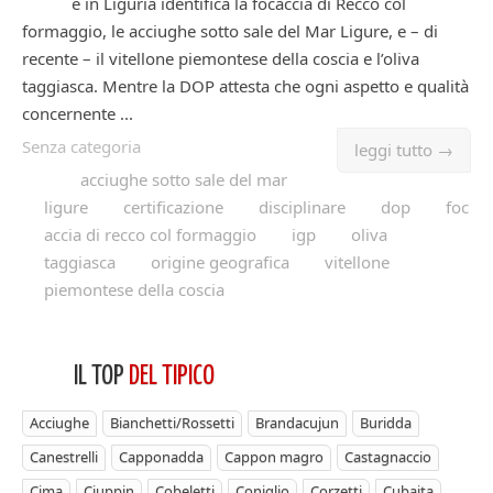
e in Liguria identifica la focaccia di Recco col
formaggio, le acciughe sotto sale del Mar Ligure, e – di
recente – il vitellone piemontese della coscia e l’oliva
taggiasca. Mentre la DOP attesta che ogni aspetto e qualità
concernente ...
Senza categoria
leggi tutto →
acciughe sotto sale del mar
ligure
certificazione
disciplinare
dop
foc
accia di recco col formaggio
igp
oliva
taggiasca
origine geografica
vitellone
piemontese della coscia
IL TOP
DEL TIPICO
Acciughe
Bianchetti/Rossetti
Brandacujun
Buridda
Canestrelli
Capponadda
Cappon magro
Castagnaccio
Cima
Ciuppin
Cobeletti
Coniglio
Corzetti
Cubaita